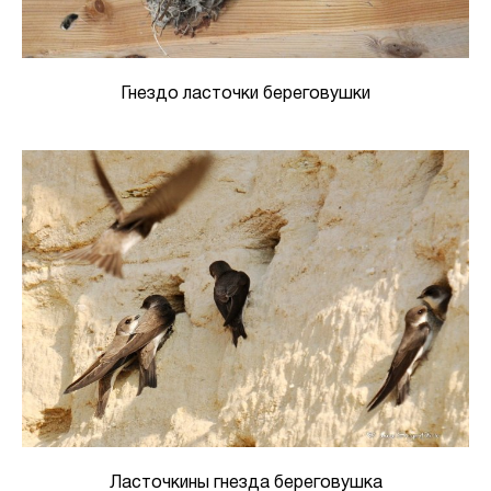
Гнездо ласточки береговушки
Ласточкины гнезда береговушка