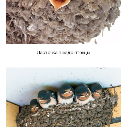
Ласточка гнездо птенцы