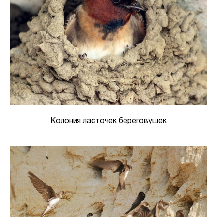
Колония ласточек береговушек