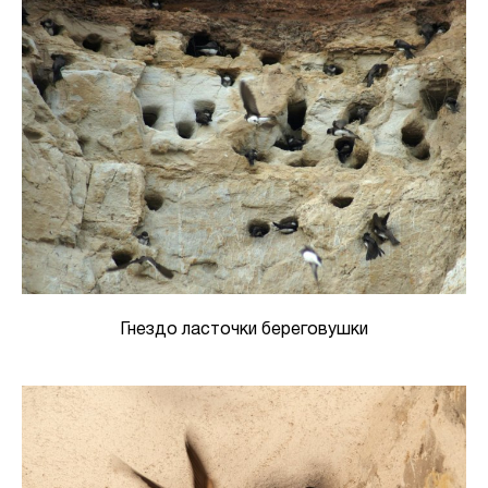
Гнездо ласточки береговушки