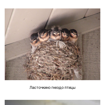
Ласточкино гнездо птицы