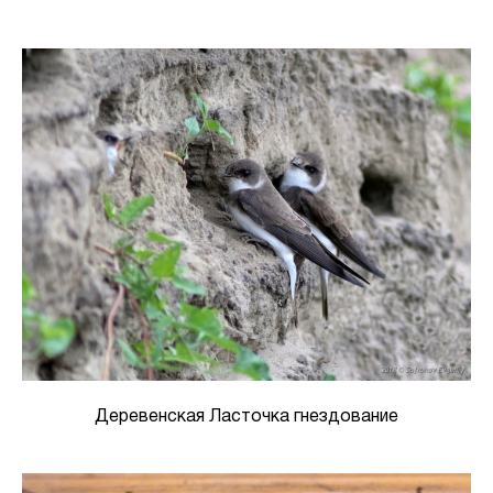
Деревенская Ласточка гнездование