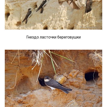
Гнездо ласточки береговушки