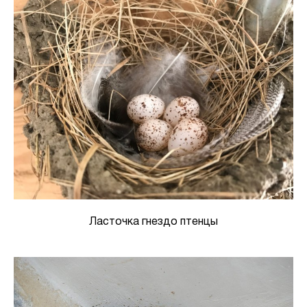
Ласточка гнездо птенцы