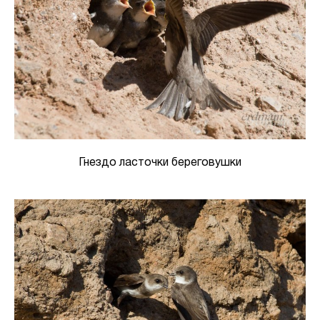
Гнездо ласточки береговушки