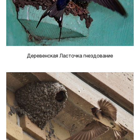
Деревенская Ласточка гнездование