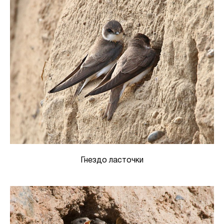
Гнездо ласточки