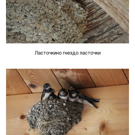
Ласточкино гнездо ласточки