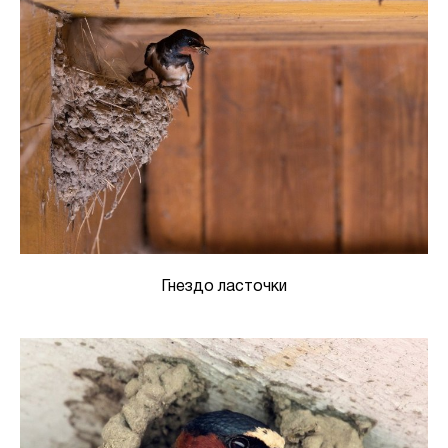
Гнездо ласточки