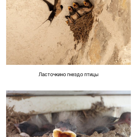
Ласточкино гнездо птицы