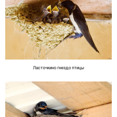
Ласточкино гнездо птицы