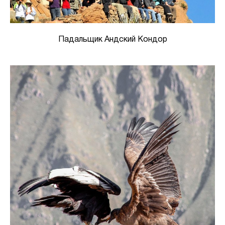
Падальщик Андский Кондор