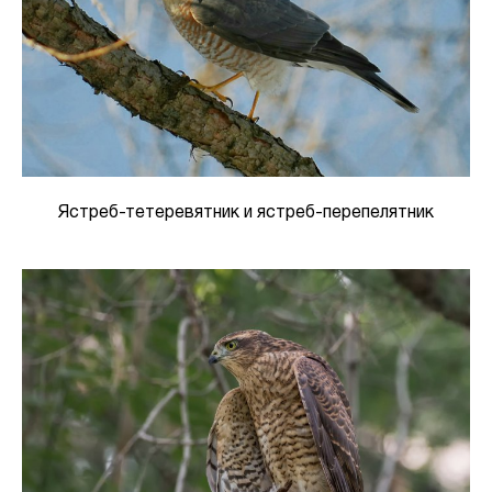
Ястреб-тетеревятник и ястреб-перепелятник