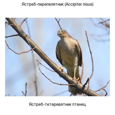
Ястреб-перепелятник (Accipiter nisus)
Ястреб-тетеревятник птенец