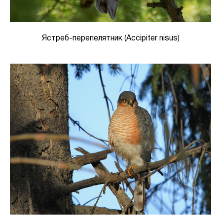
Ястреб-перепелятник (Accipiter nisus)