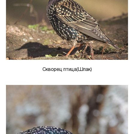
Скворец птица(Шпак)