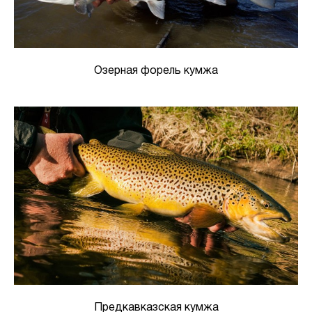
Озерная форель кумжа
Предкавказская кумжа