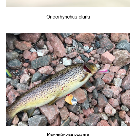
Oncorhynchus clarki
Каспийская кумжа