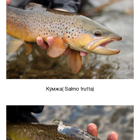
Ку́мжа( Salmo trutta)