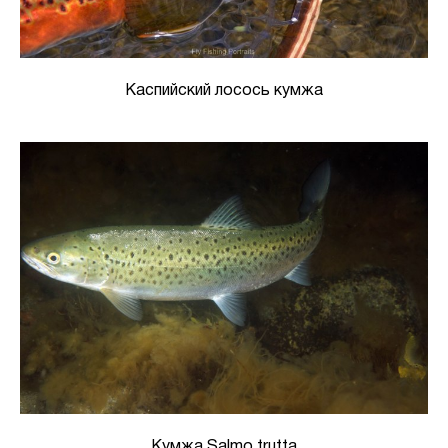
Каспийский лосось кумжа
Кумжа Salmo trutta