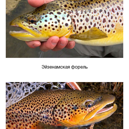
Эйзенамская форель