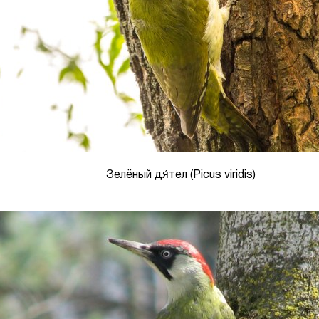
Зелёный дя́тел (Picus viridis)