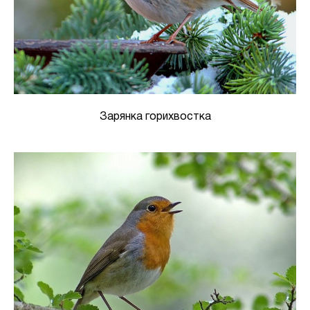
Зарянка горихвостка