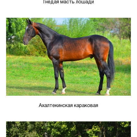
Гнедая масть лошади
Ахалтекинская караковая