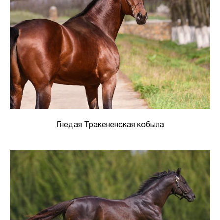
Гнедая Тракененская кобыла