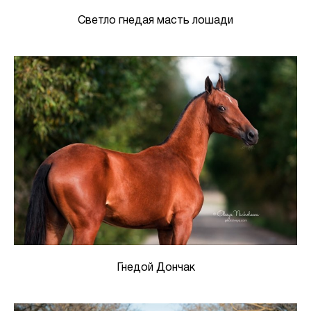
Светло гнедая масть лошади
Гнедой Дончак