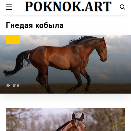
Гнедая кобыла
---
816