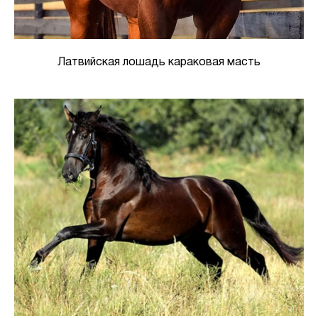
Латвийская лошадь караковая масть