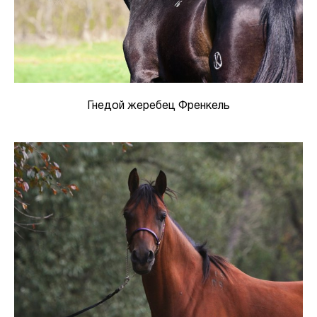
Гнедой жеребец Френкель