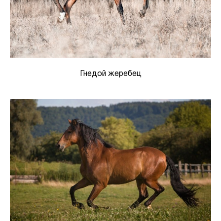
Гнедой жеребец