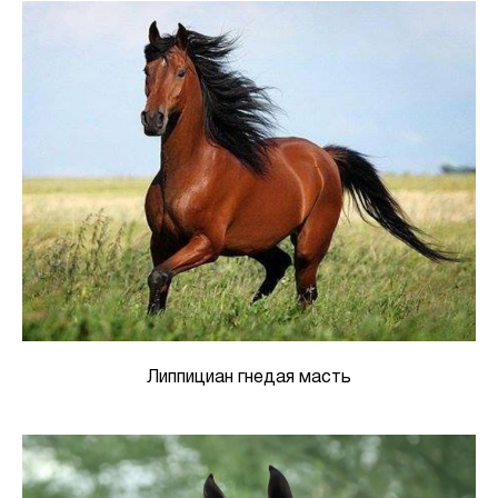
Липпициан гнедая масть