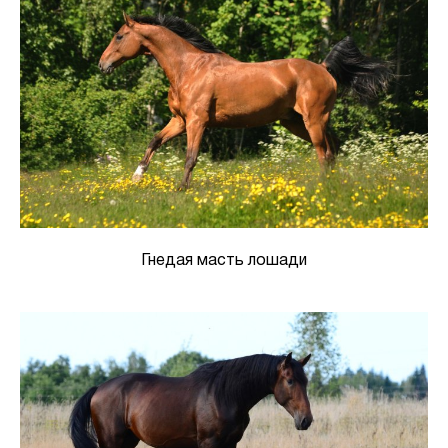
Гнедая масть лошади