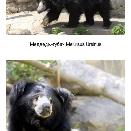
Медведь-губач Melursus Ursinus