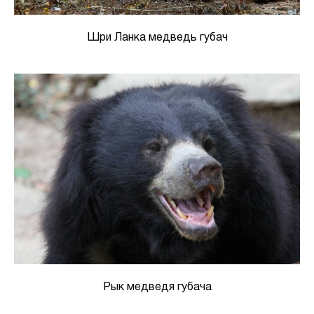
Шри Ланка медведь губач
Рык медведя губача