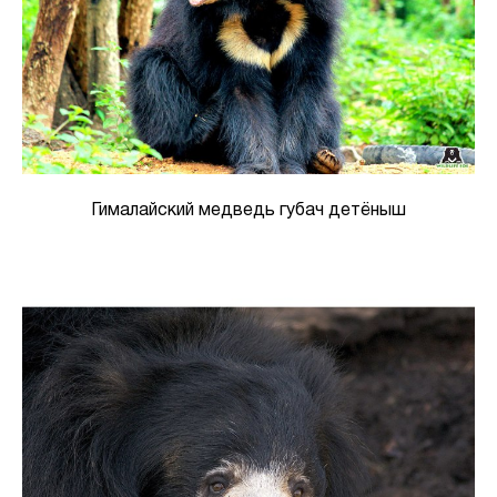
Гималайский медведь губач детёныш