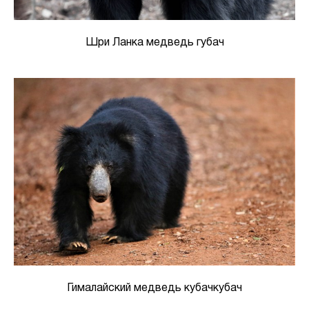
Шри Ланка медведь губач
Гималайский медведь кубачкубач