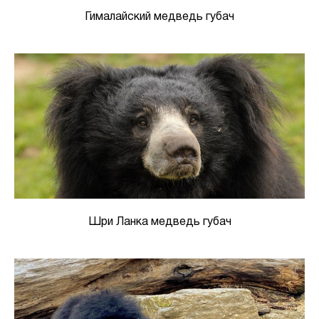
Гималайский медведь губач
Шри Ланка медведь губач