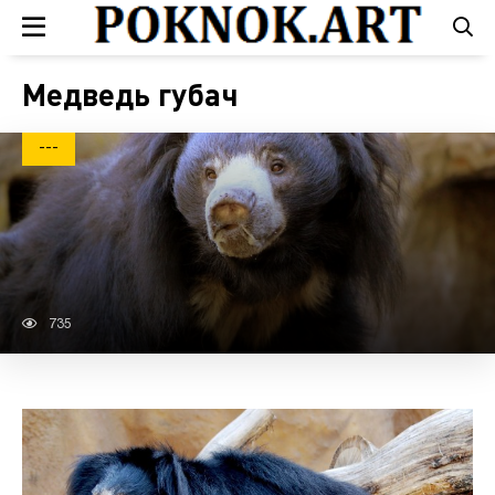
Медведь губач
---
735