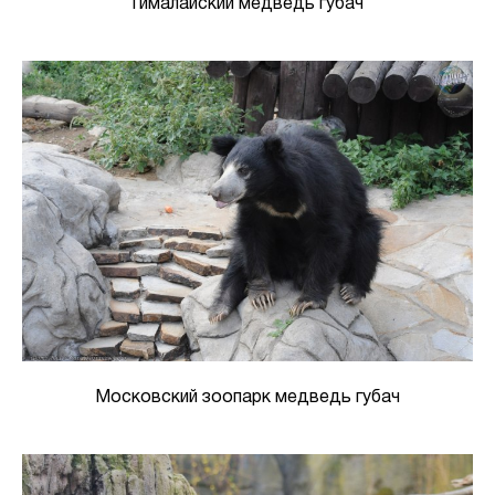
Гималайский медведь губач
Московский зоопарк медведь губач