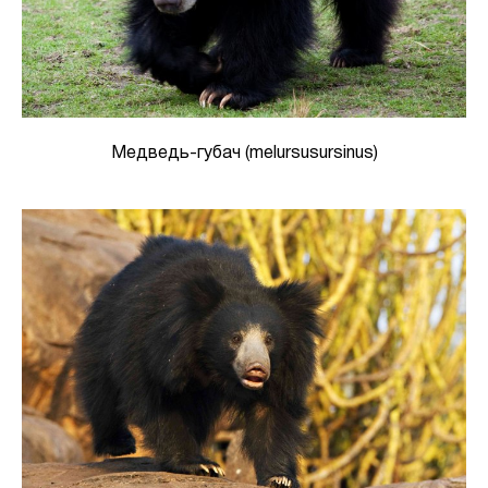
Медведь-губач (melursusursinus)