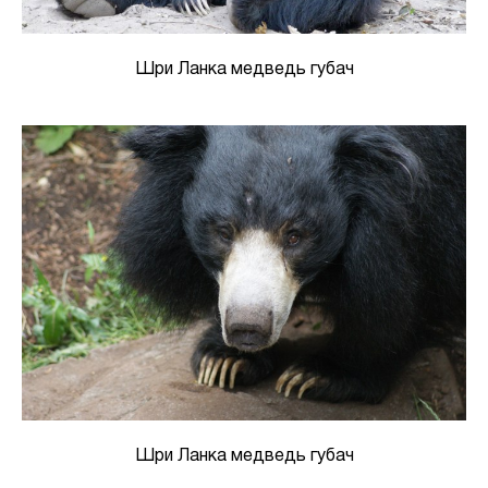
Шри Ланка медведь губач
Шри Ланка медведь губач