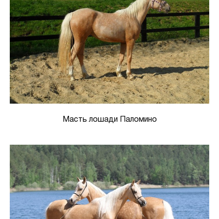
Масть лошади Паломино