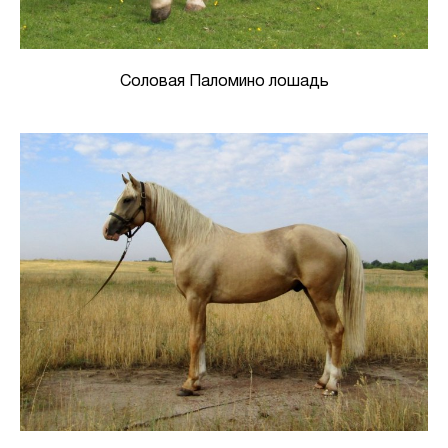
Соловая Паломино лошадь