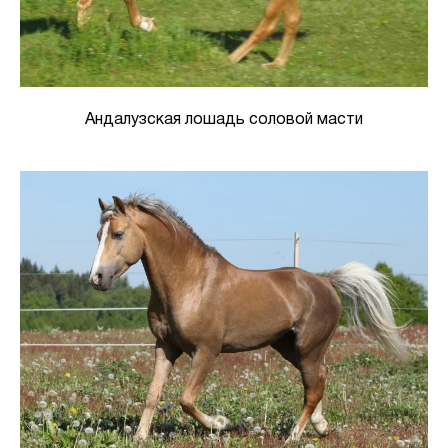
Андалузская лошадь соловой масти