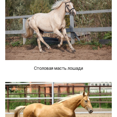
Столовая масть лошади