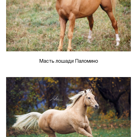
Масть лошади Паломино