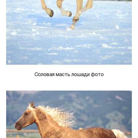
Соловая масть лошади фото