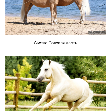
Светло Соловая масть