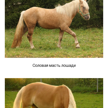
Соловая масть лошади