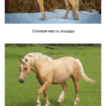
Соловая масть лошади