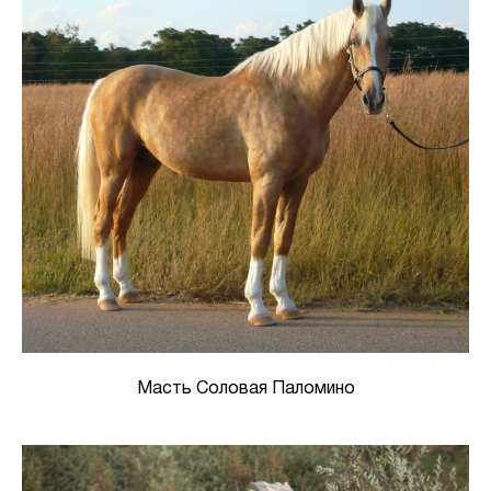
Масть Соловая Паломино