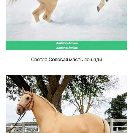
Светло Соловая масть лошади