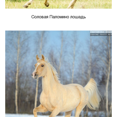
Соловая Паломино лошадь