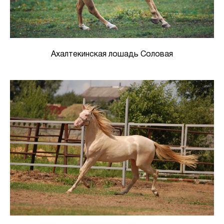
Ахалтекинская лошадь Соловая