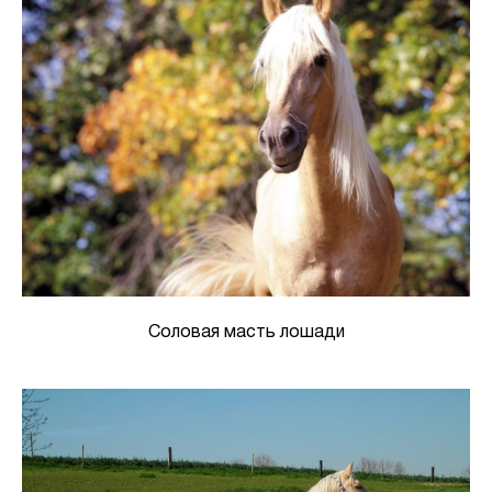
Соловая масть лошади