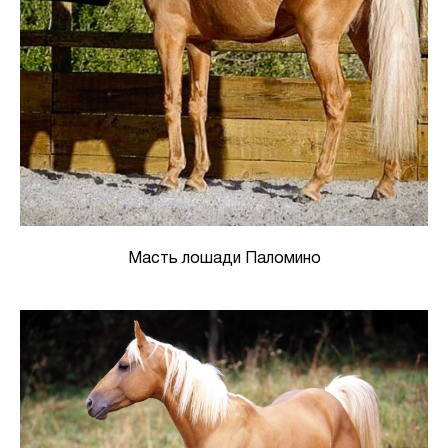
Масть лошади Паломино