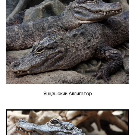
Янцзыский Аллигатор