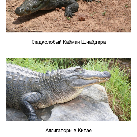
Гладколобый Кайман Шнайдера
Аллигаторы в Китае