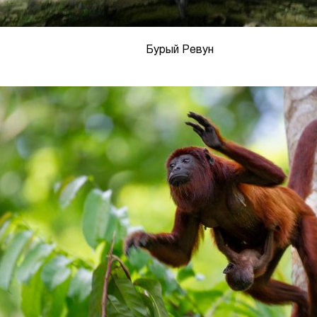
Бурый Ревун