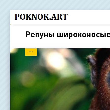
Ревуны широконосые
---