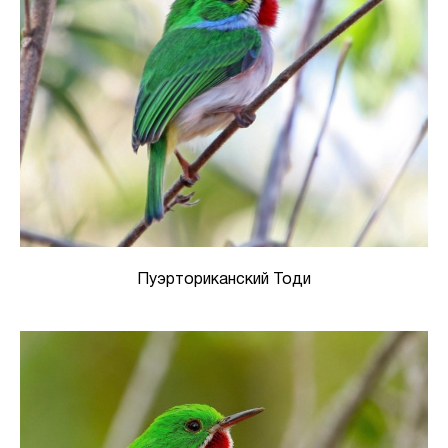
Пуэрториканский Тоди