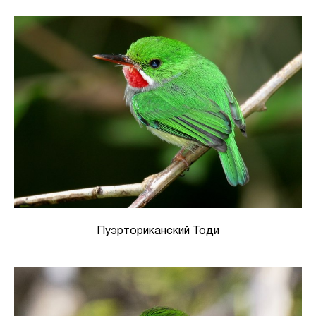
Пуэрториканский Тоди