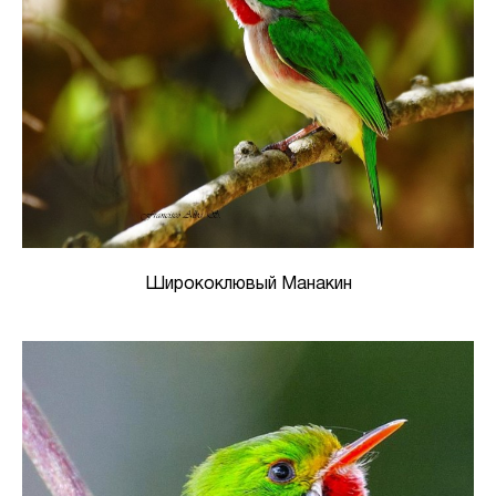
Ширококлювый Манакин