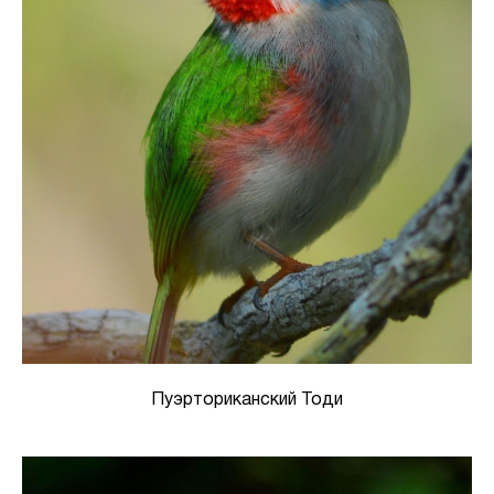
Пуэрториканский Тоди