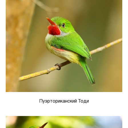
Пуэрториканский Тоди