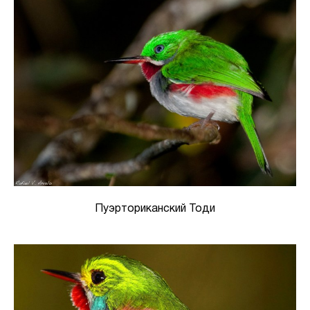
Пуэрториканский Тоди