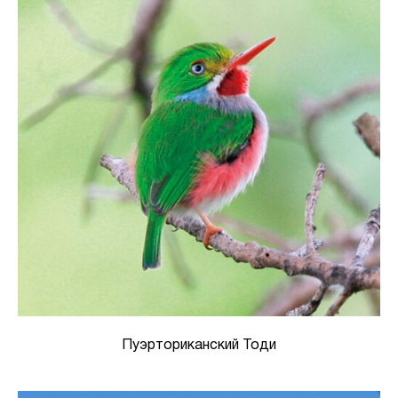
Пуэрториканский Тоди