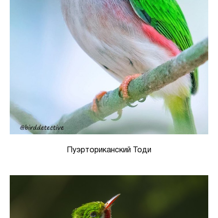
Пуэрториканский Тоди