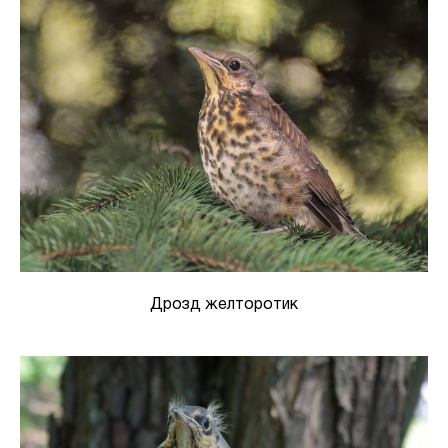
Дрозд желторотик