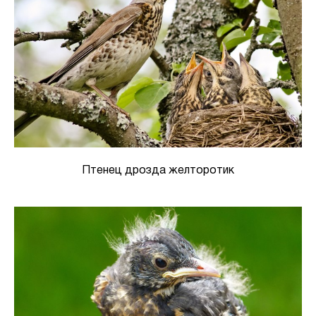
Птенец дрозда желторотик