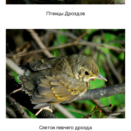
Птенцы Дроздов
Слеток певчего дрозда