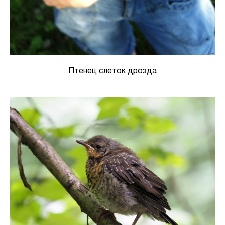
Птенец слеток дрозда