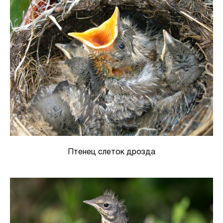
Птенец слеток дрозда