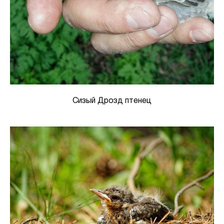
Сизый Дрозд птенец