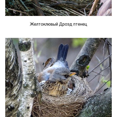
Желтоклювый Дрозд птенец