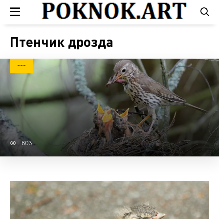
Птенчик дрозда
---
803