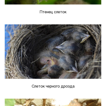
Птенец слеток
Слеток черного дрозда