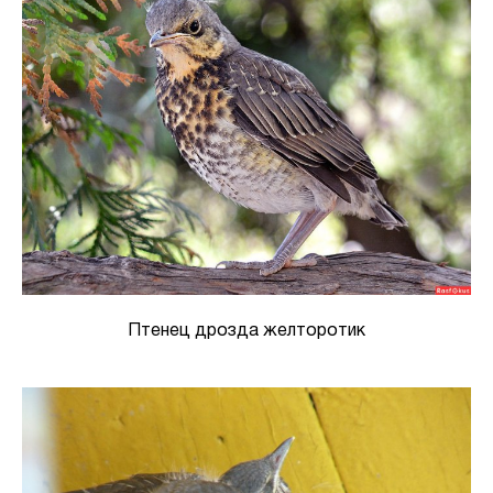
Птенец дрозда желторотик