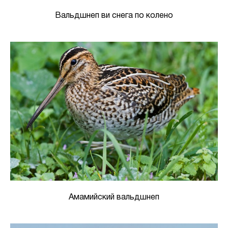
Вальдшнеп ви снега по колено
Амамийский вальдшнеп