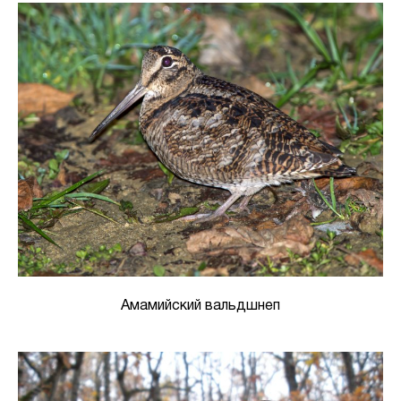
Амамийский вальдшнеп