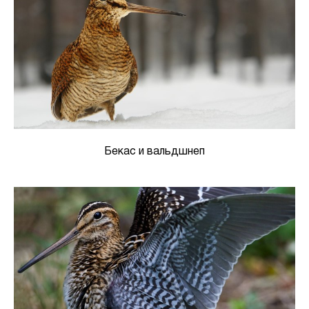
Бекас и вальдшнеп