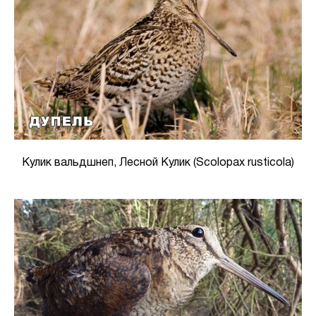
Кулик вальдшнеп, Лесной Кулик (Scolopax rusticola)