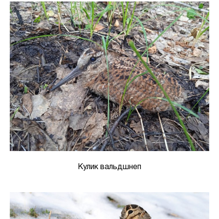
Кулик вальдшнеп