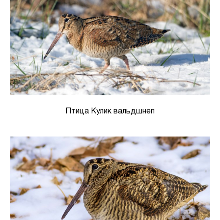
Птица Кулик вальдшнеп