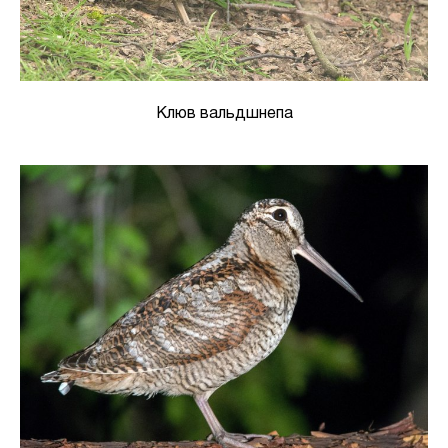
Клюв вальдшнепа