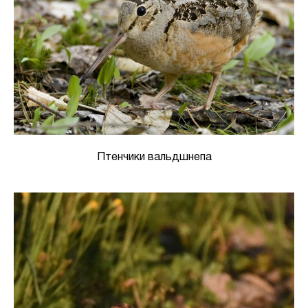
Птенчики вальдшнепа