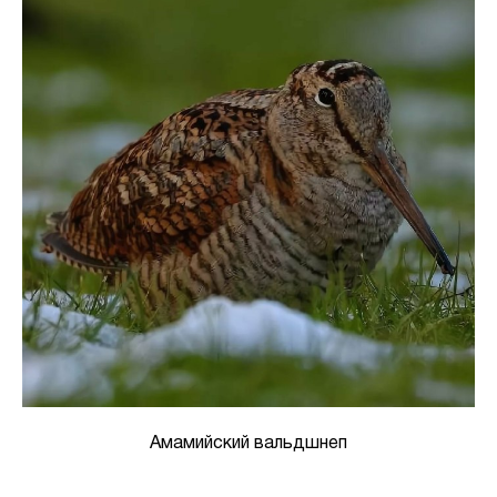
Амамийский вальдшнеп