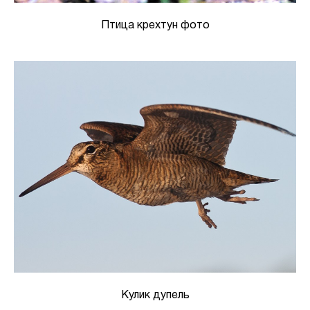
Птица крехтун фото
Кулик дупель