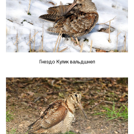
Гнездо Кулик вальдшнеп