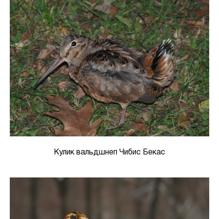
Кулик вальдшнеп Чибис Бекас