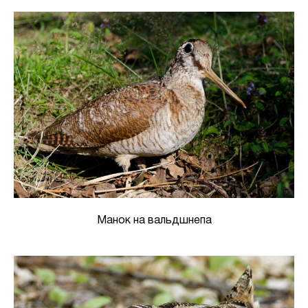
Манок на вальдшнепа