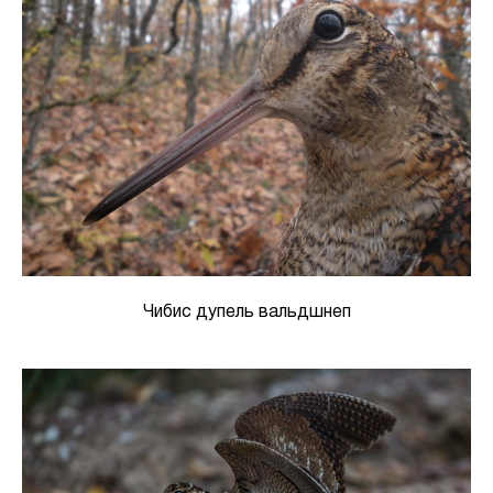
Чибис дупель вальдшнеп