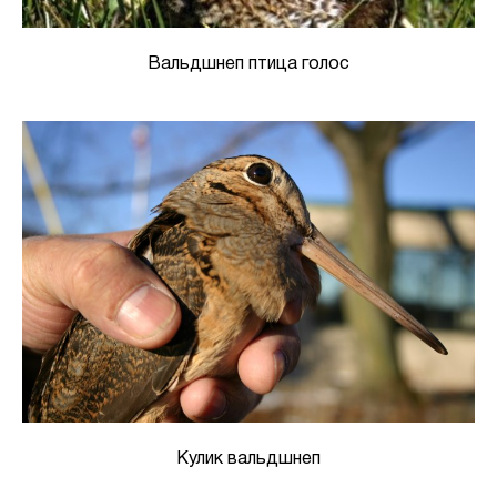
Вальдшнеп птица голос
Кулик вальдшнеп