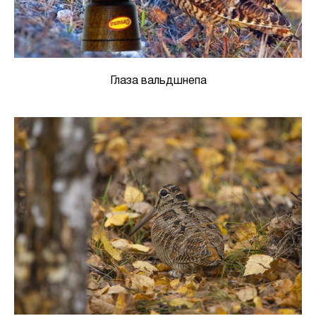
Глаза вальдшнепа