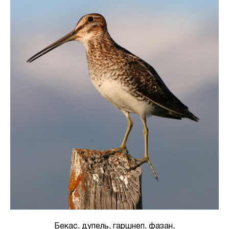
Бекас, дупель, гаршнеп, фазан,