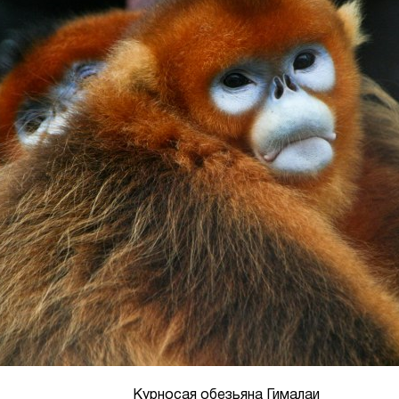
Курносая обезьяна Гималаи