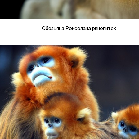
Обезьяна Роксолана ринопитек