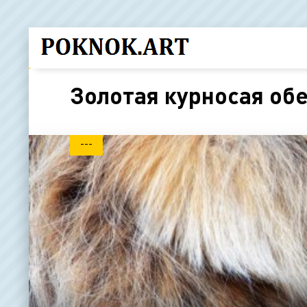
Золотая курносая об
---