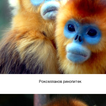
Рокселланов ринопитек