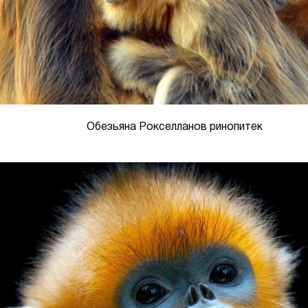
Обезьяна Рокселланов ринопитек