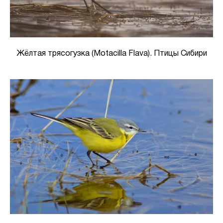
Жёлтая трясогузка (Motacilla Flava). Птицы Сибири