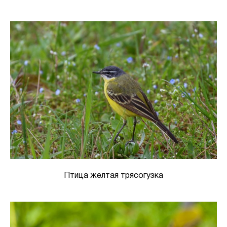
Птица желтая трясогузка