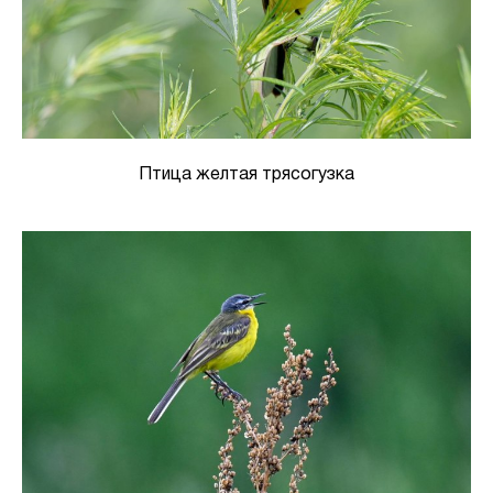
Птица желтая трясогузка