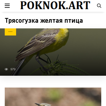
Трясогузка желтая птица
---
979