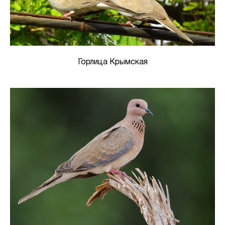
Горлица Крымская