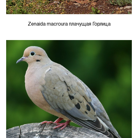
Zenaida macroura плачущая Горлица