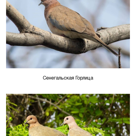
Сенегальская Горлица