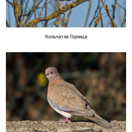
Кольчатая Горлица