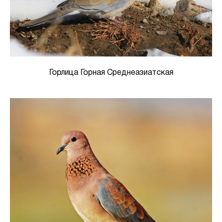
Горлица Горная Среднеазиатская