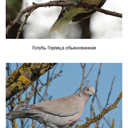
Голубь Горлица обыкновенная