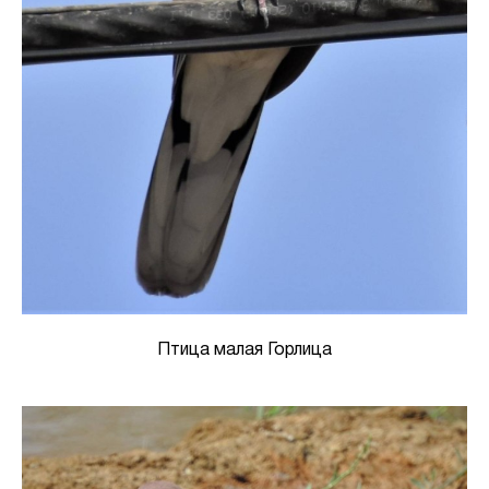
Птица малая Горлица