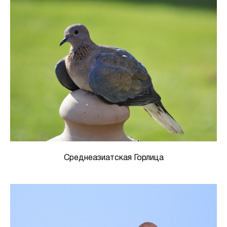
Среднеазиатская Горлица