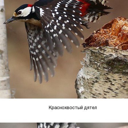
Краснохвостый дятел