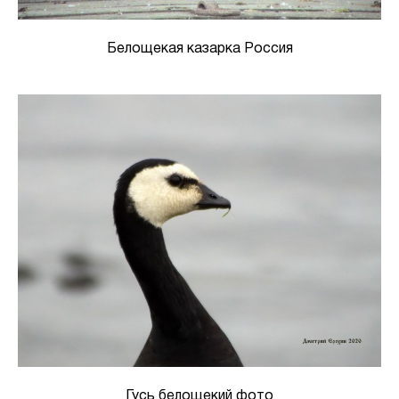
Белощекая казарка Россия
Гусь белощекий фото