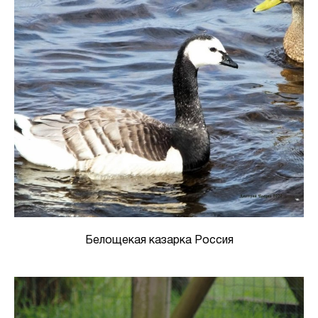
Белощекая казарка Россия