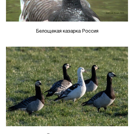
Белощекая казарка Россия