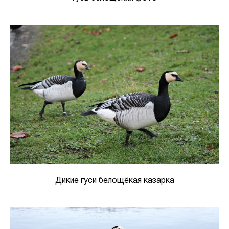
Дикие гуси белощёкая казарка