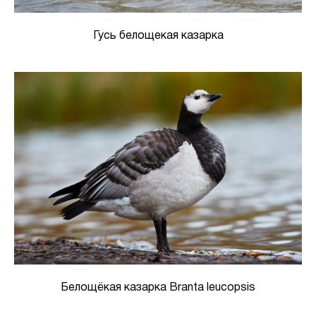
Гусь белощекая казарка
Белощёкая казарка Branta leucopsis