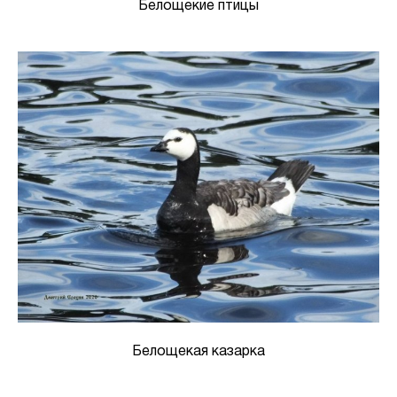
Белощекие птицы
Белощекая казарка