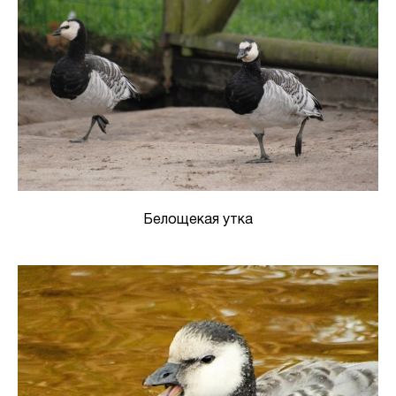
Белощекая утка