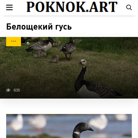
Белощекий гусь
---
635