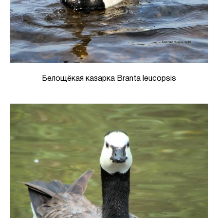
Белощёкая казарка Branta leucopsis