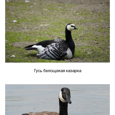
Гусь белощекая казарка