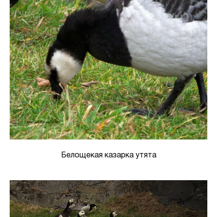
Белощекая казарка утята