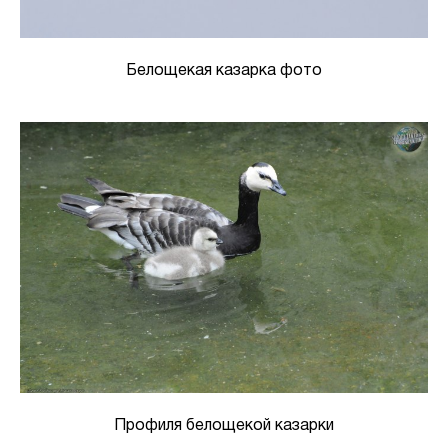
Белощекая казарка фото
Профиля белощекой казарки