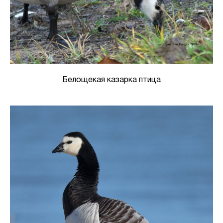
Белощекая казарка птица