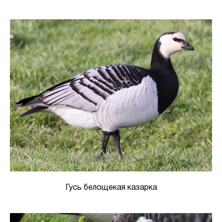
Гусь белощекая казарка