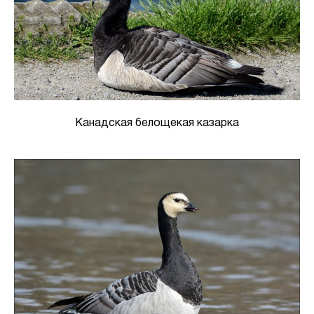
Канадская белощекая казарка