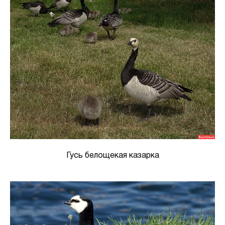
Гусь белощекая казарка