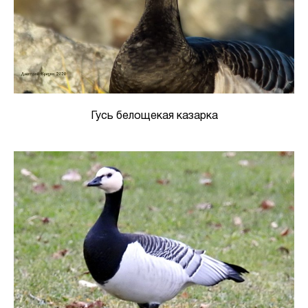
Гусь белощекая казарка