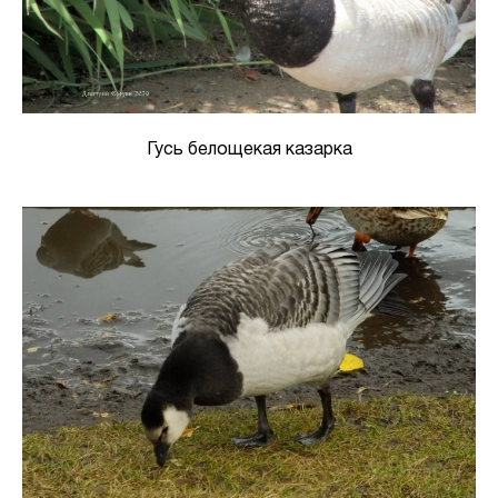
Гусь белощекая казарка