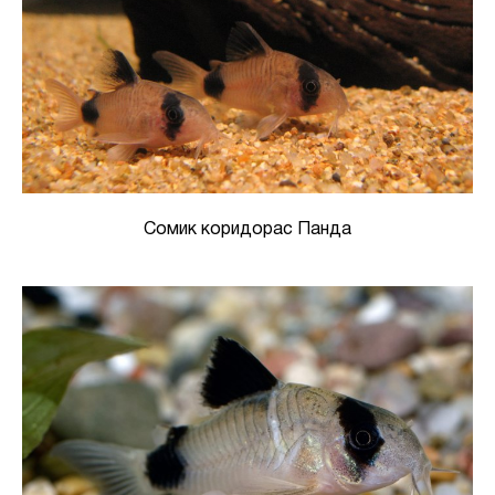
Сомик коридорас Панда