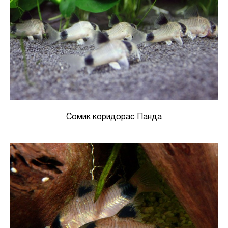
Сомик коридорас Панда