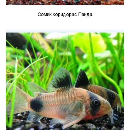
Сомик коридорас Панда