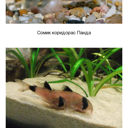
Сомик коридорас Панда