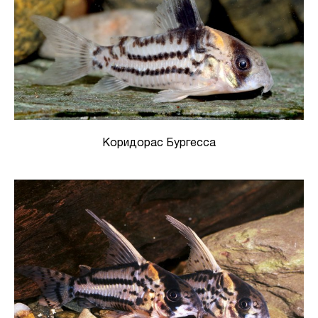
Коридорас Бургесса