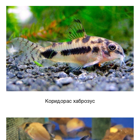
Коридорас хаброзус