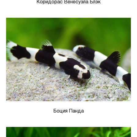
Коридорас Венесуэла Блэк
Боция Панда