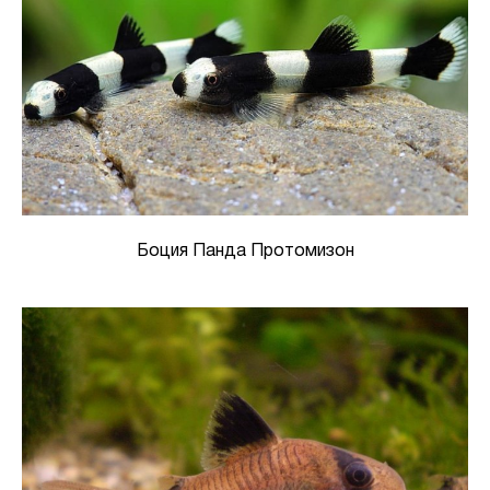
Боция Панда Протомизон