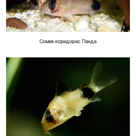
Сомик коридорас Панда