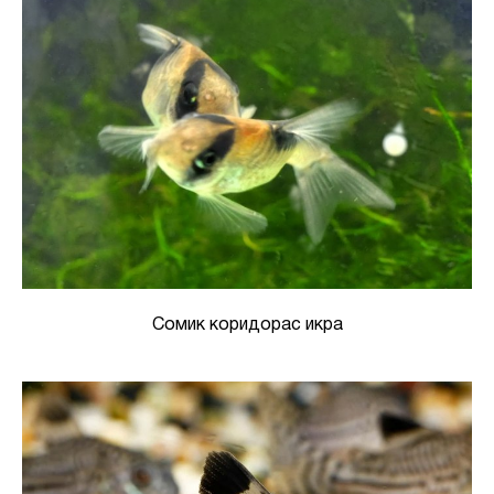
Сомик коридорас икра