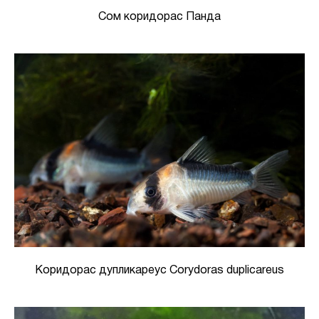
Сом коридорас Панда
Коридорас дупликареус Corydoras duplicareus