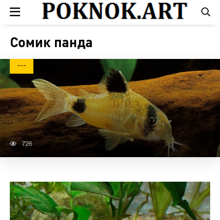
Сомик панда
---
726