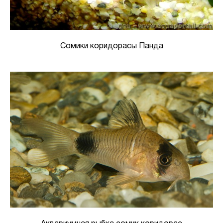
Сомики коридорасы Панда