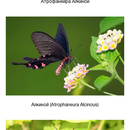
Атрофанейра Алкиной
Алкиной (Atrophaneura Alcinous)