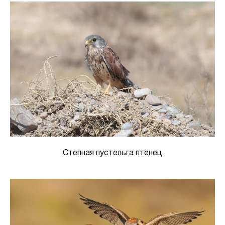
Степная пустельга птенец