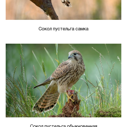
Сокол пустельга самка
Сокол пустельга обыкновенная