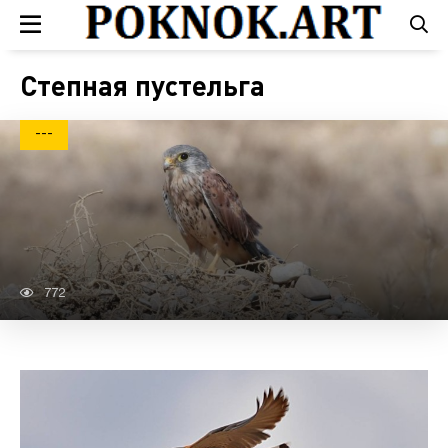
Степная пустельга
---
772