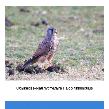
Обыкнове́нная пустельга́ Falco tinnunculus