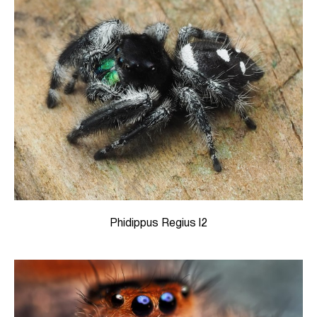
Phidippus Regius l2