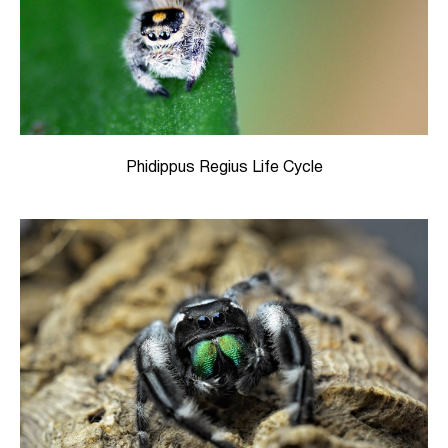
Phidippus Regius Life Cycle