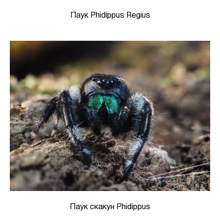
Паук Phidippus Regius
Паук скакун Phidippus