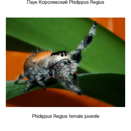
Паук Королевский Phidippus Regius
Phidippus Regius female juvenile