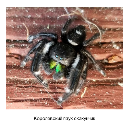
Королевский паук скакунчик