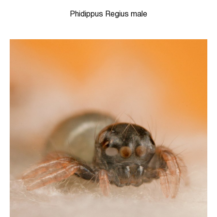
Phidippus Regius male