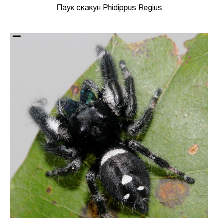
Паук скакун Phidippus Regius