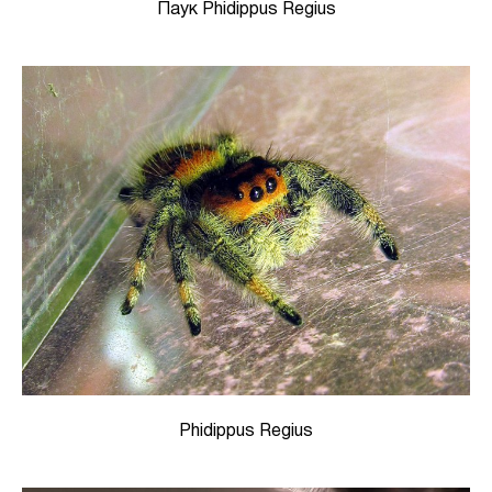
Паук Phidippus Regius
Phidippus Regius