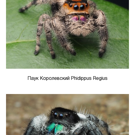
Паук Королевский Phidippus Regius