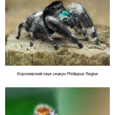
Королевский паук скакун Phidippus Regius