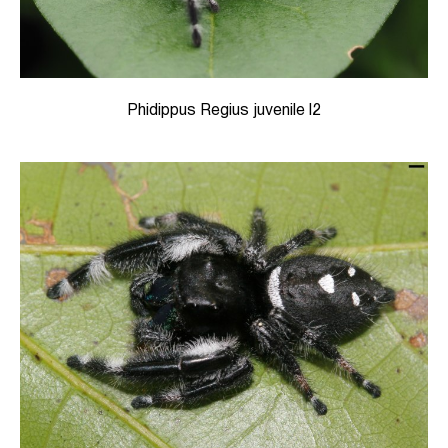
Phidippus Regius juvenile l2