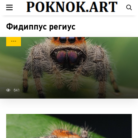
Фидиппус региус
---
841