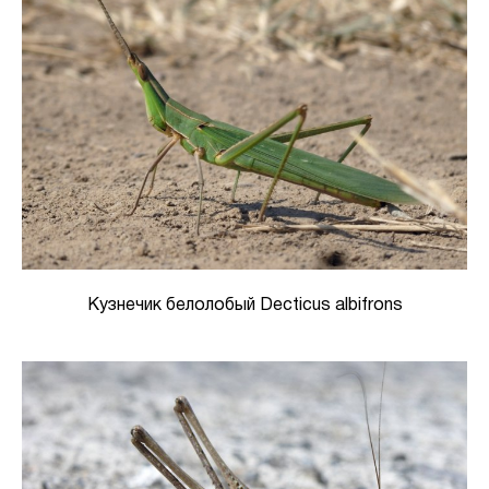
Кузнечик белолобый Decticus albifrons