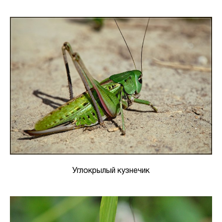
Углокрылый кузнечик