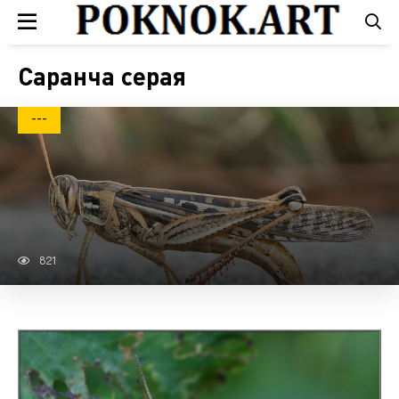
Саранча серая
---
821