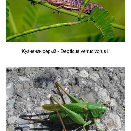
Кузнечик серый - Decticus verrucivorus l.