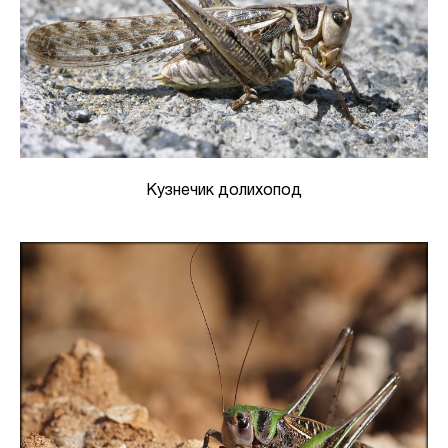
Кузнечик долихопод