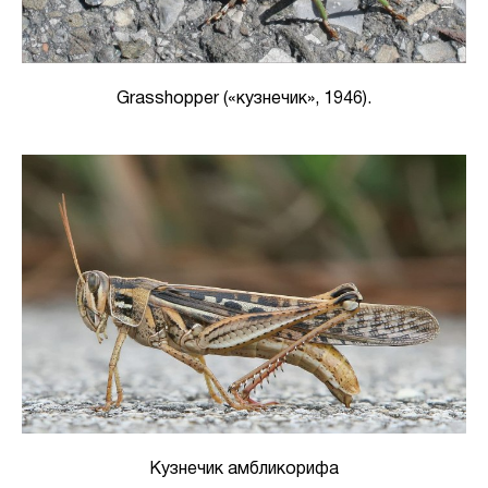
Grasshopper («кузнечик», 1946).
Кузнечик амбликорифа