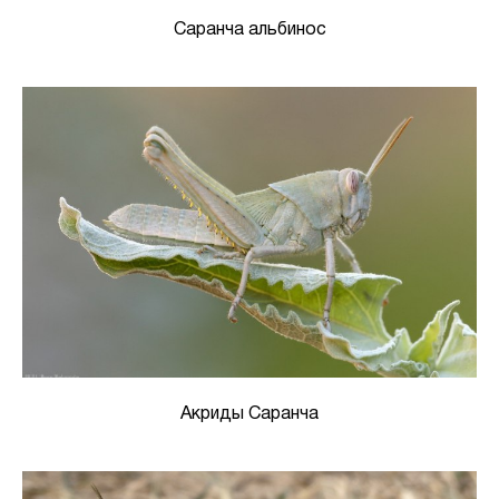
Саранча альбинос
Акриды Саранча