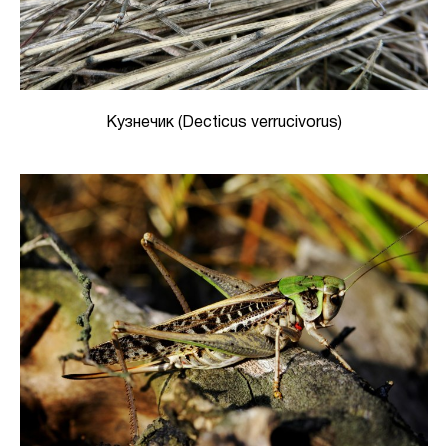
Кузнечик (Decticus verrucivorus)