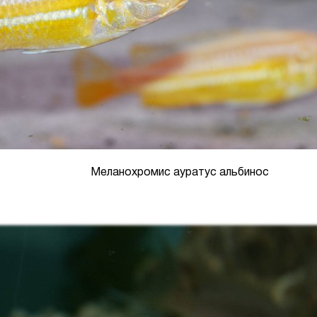
Меланохромис ауратус альбинос