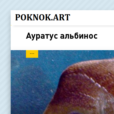
Ауратус альбинос
---