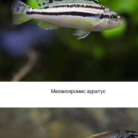
Меланохромис ауратус