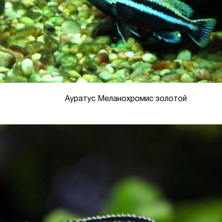
Ауратус Меланохромис золотой