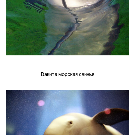
Вакита морская свинья