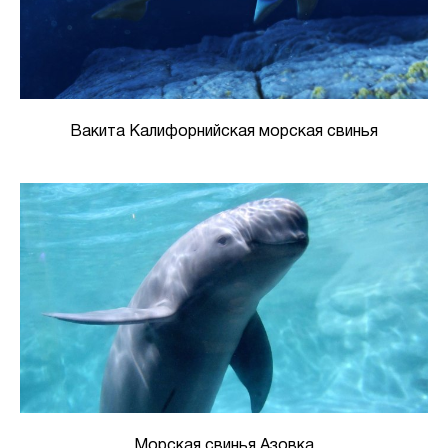
Вакита Калифорнийская морская свинья
Морская свинья Азовка