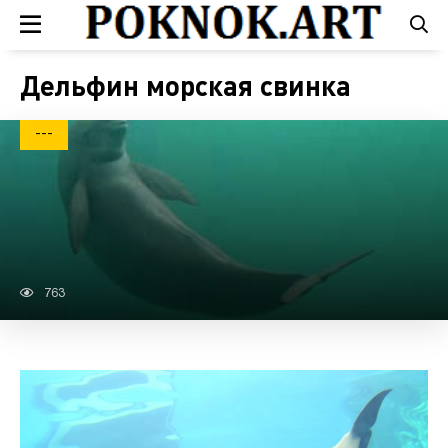
Дельфин морская свинка
---
763