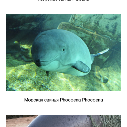
Морская свинья Phocoena Phocoena