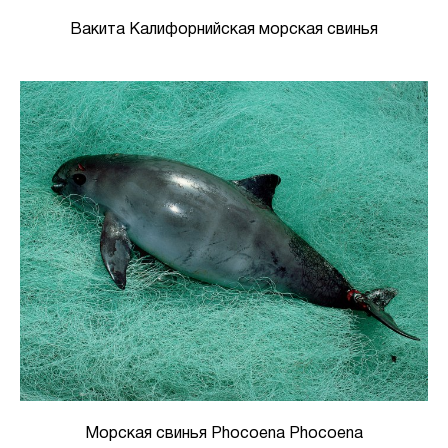
Вакита Калифорнийская морская свинья
Морская свинья Phocoena Phocoena