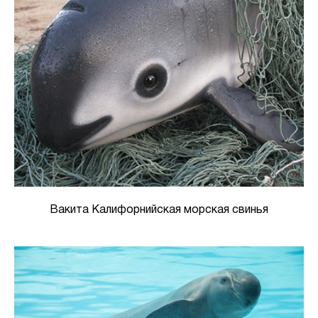
Вакита Калифорнийская морская свинья