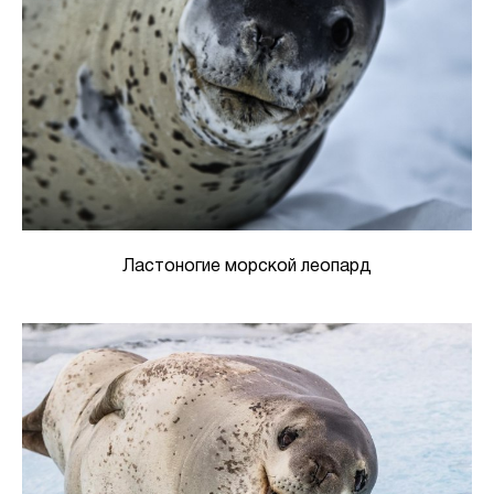
Ластоногие морской леопард