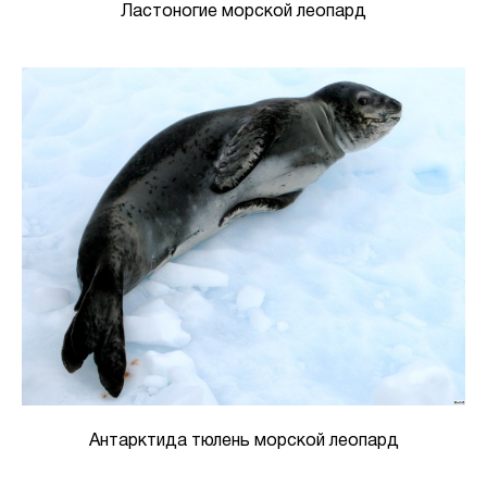
Ластоногие морской леопард
Антарктида тюлень морской леопард