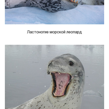
Ластоногие морской леопард