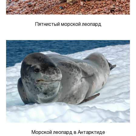
Пятнистый морской леопард
Морской леопард в Антарктиде