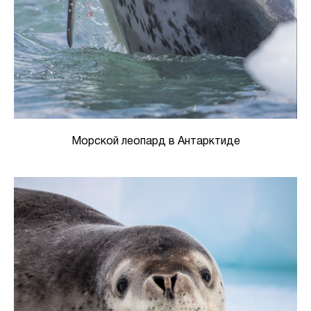
Морской леопард в Антарктиде