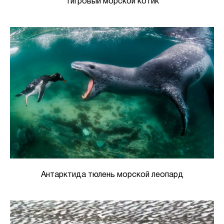
Тигровый морской котик
Антарктида тюлень морской леопард