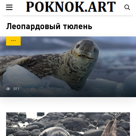
Леопардовый тюлень
---
911