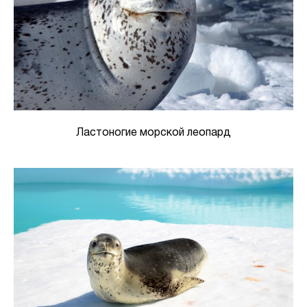
Ластоногие морской леопард