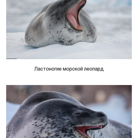
Ластоногие морской леопард