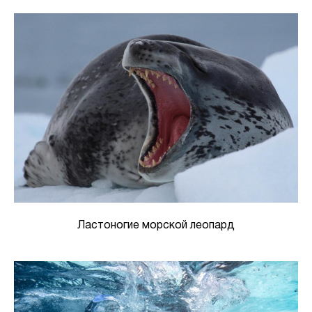
Ластоногие морской леопард