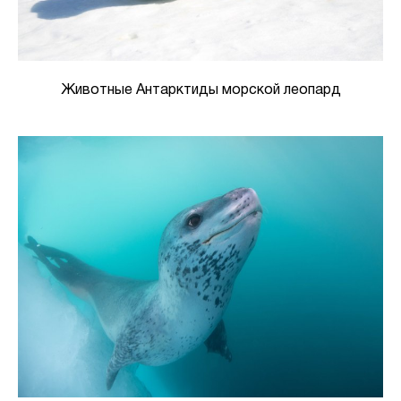
Животные Антарктиды морской леопард