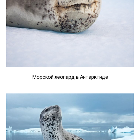
Морской леопард в Антарктиде