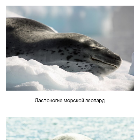
Ластоногие морской леопард