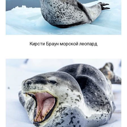
Кирсти Браун морской леопард