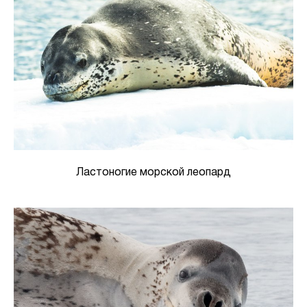
Ластоногие морской леопард