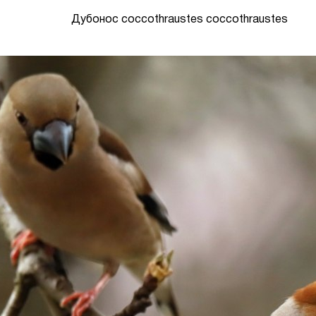
Дубонос coccothraustes coccothraustes