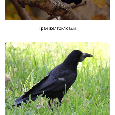
Грач желтоклювый