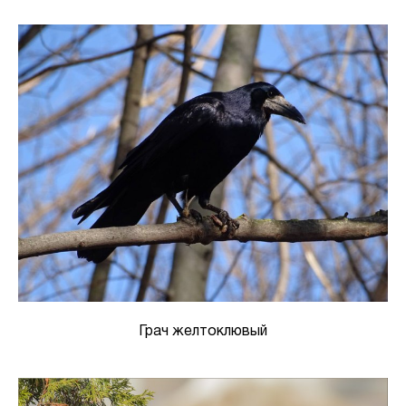
Грач желтоклювый