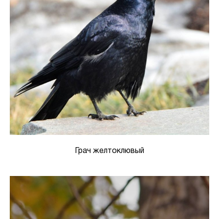
Грач желтоклювый