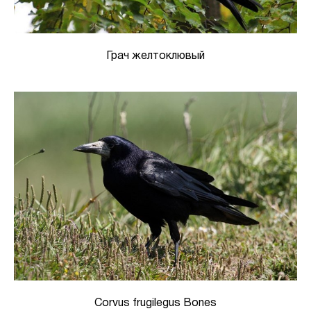
Грач желтоклювый
Corvus frugilegus Bones