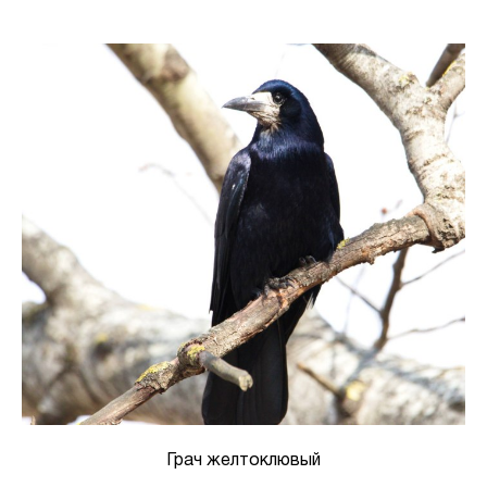
Грач желтоклювый