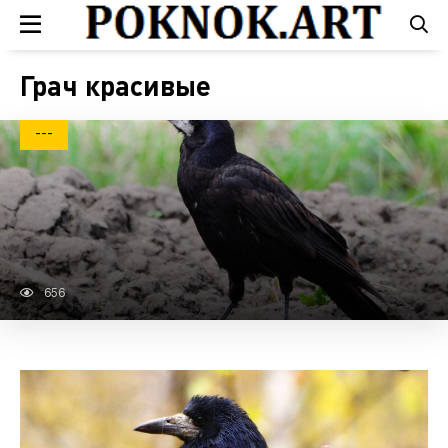
Грач красивые
---
656