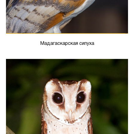
Мадагаскарская сипуха