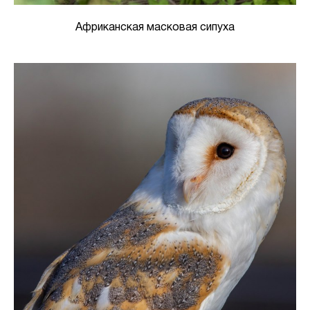
Африканская масковая сипуха