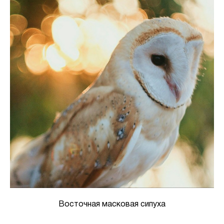
Восточная масковая сипуха