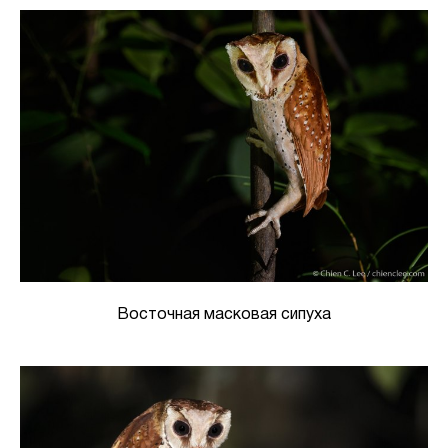
Восточная масковая сипуха