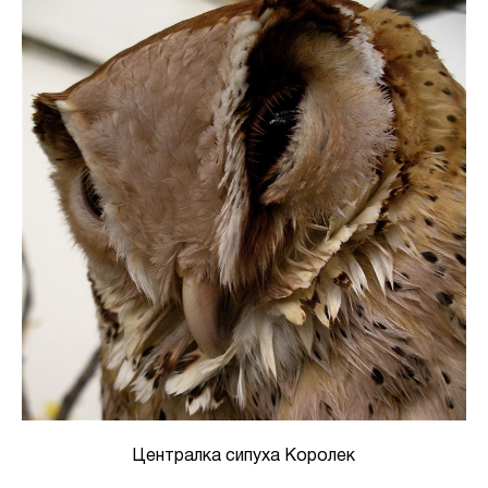
Централка сипуха Королек