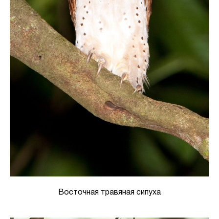
Восточная травяная сипуха