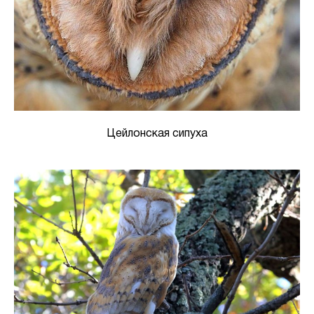
Цейлонская сипуха