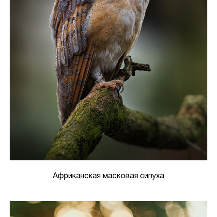
Африканская масковая сипуха