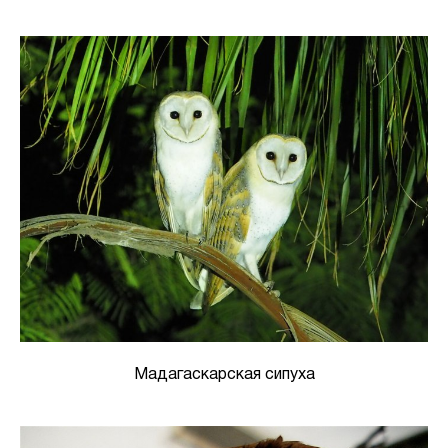
Мадагаскарская сипуха