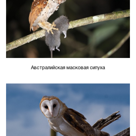
Австралийская масковая сипуха