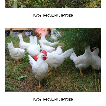
Куры несушки Леггорн
Куры несушки Леггорн