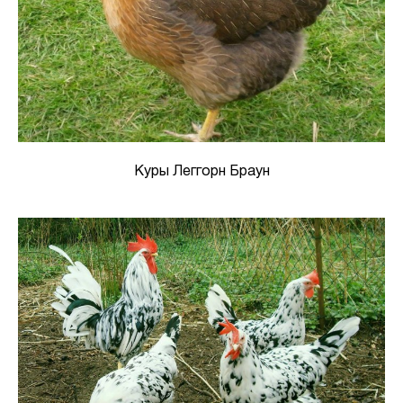
Куры Леггорн Браун