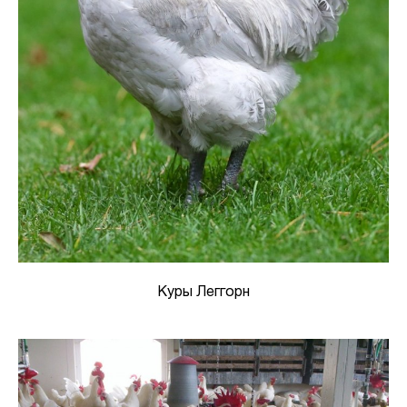
Куры Леггорн