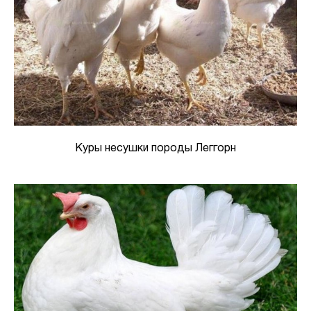
Куры несушки породы Леггорн