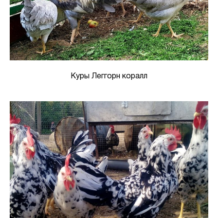
Куры Леггорн коралл