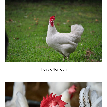
Петух Леггорн