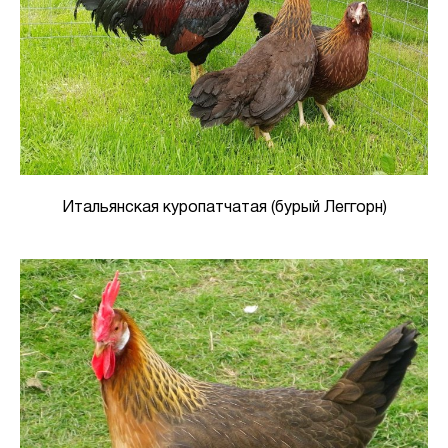
Итальянская куропатчатая (бурый Леггорн)