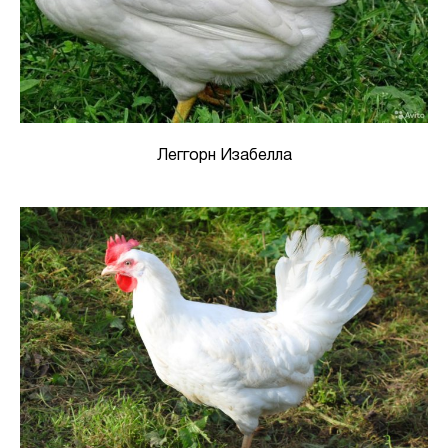
Леггорн Изабелла