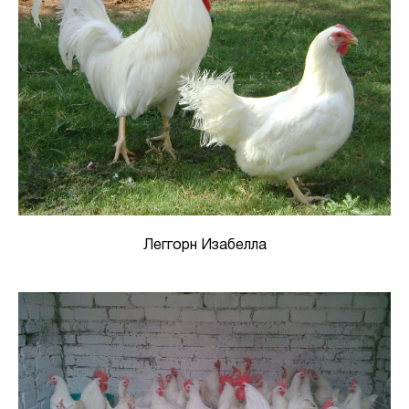
Леггорн Изабелла