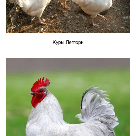
Куры Леггорн