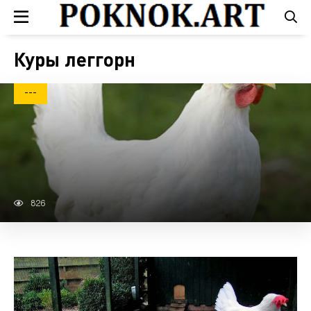
Куры леггорн
---
826