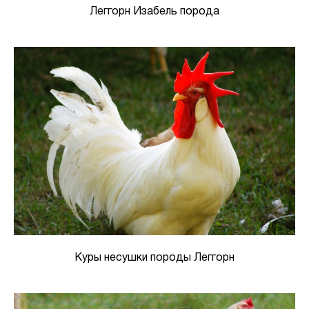
Леггорн Изабель порода
Куры несушки породы Леггорн