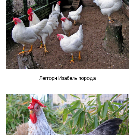
Леггорн Изабель порода