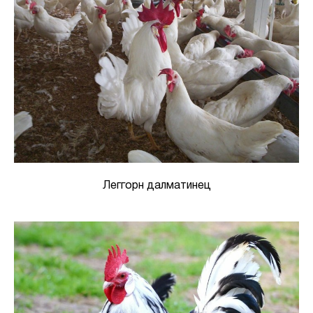
Леггорн далматинец