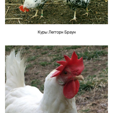
Куры Леггорн Браун