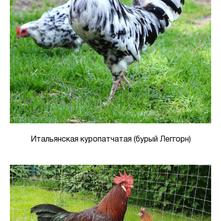
Итальянская куропатчатая (бурый Леггорн)