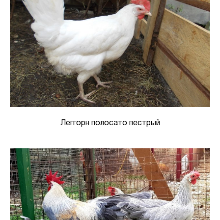
Леггорн полосато пестрый