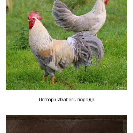
Леггорн Изабель порода