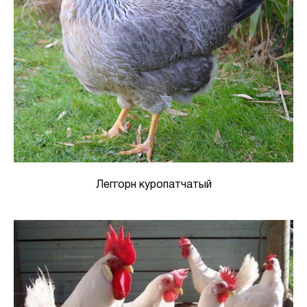
Леггорн куропатчатый