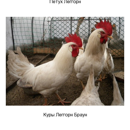
Петух Леггорн
Куры Леггорн Браун