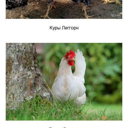
Куры Леггорн