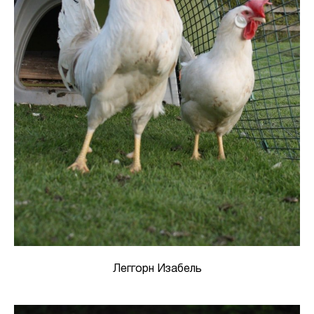
Леггорн Изабель