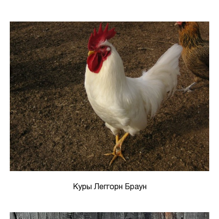
Куры Леггорн Браун