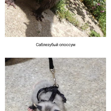
Саблезубый опоссум