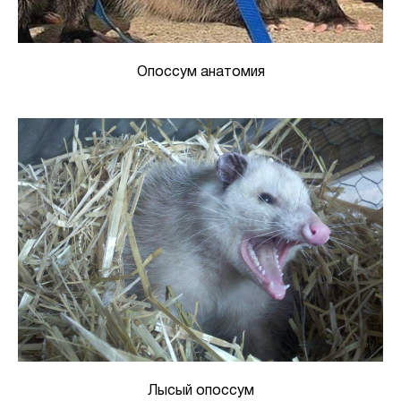
Опоссум анатомия
Лысый опоссум