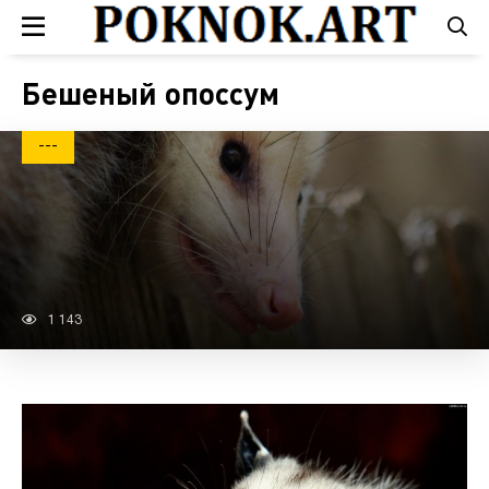
Бешеный опоссум
---
1 143