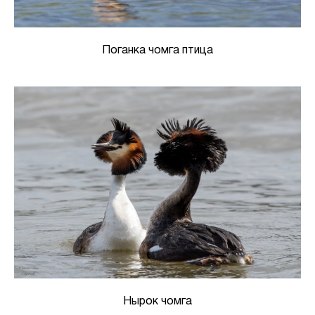
Поганка чомга птица
Нырок чомга