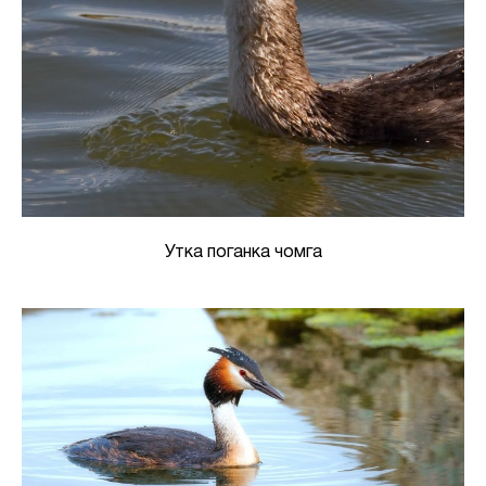
Утка поганка чомга