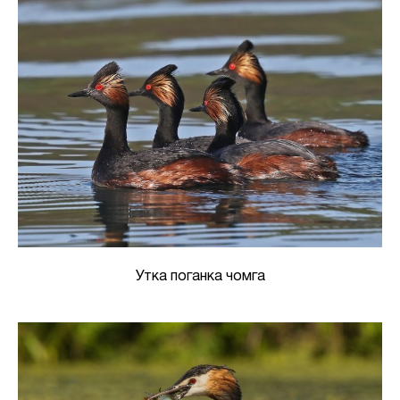
Утка поганка чомга