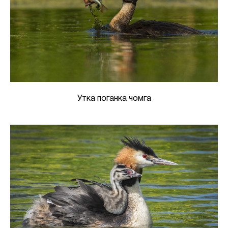
Утка поганка чомга