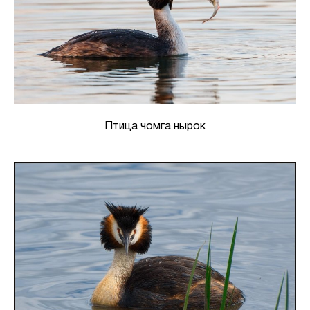
Птица чомга нырок