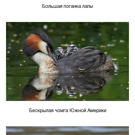
Большая поганка лапы
Бескрылая чомга Южной Америки