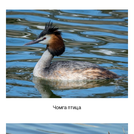
Чомга птица