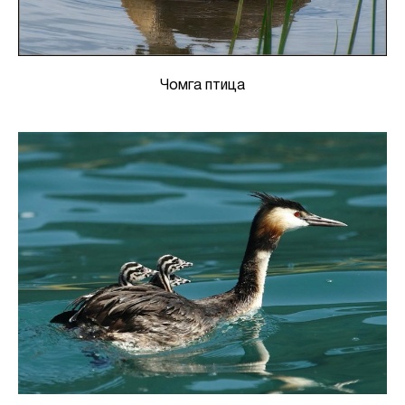
Чомга птица