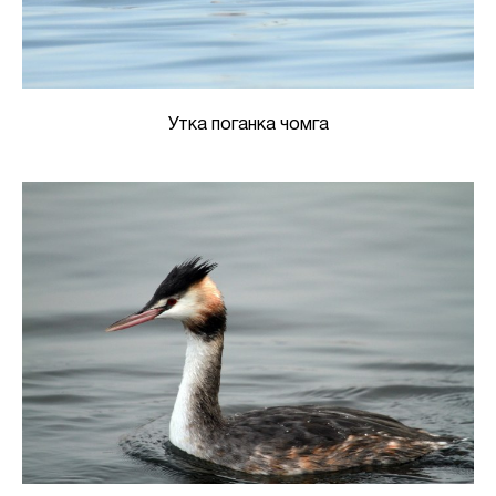
Утка поганка чомга