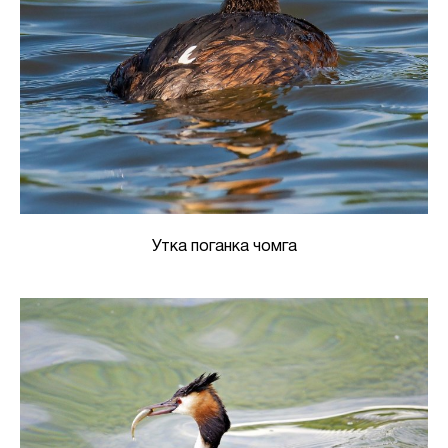
Утка поганка чомга