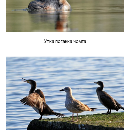
Утка поганка чомга