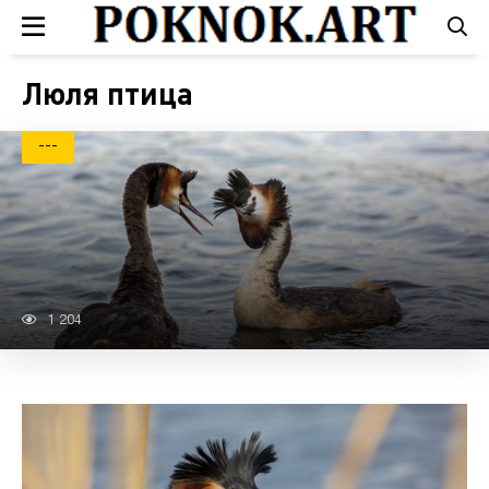
Люля птица
---
1 204