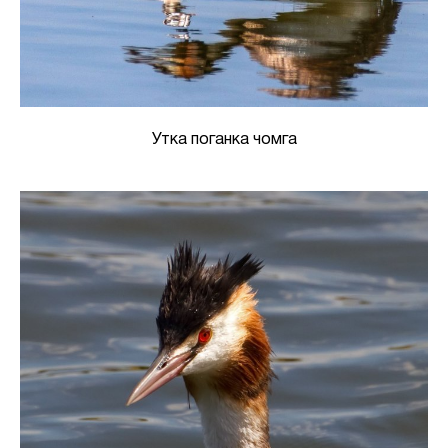
Утка поганка чомга