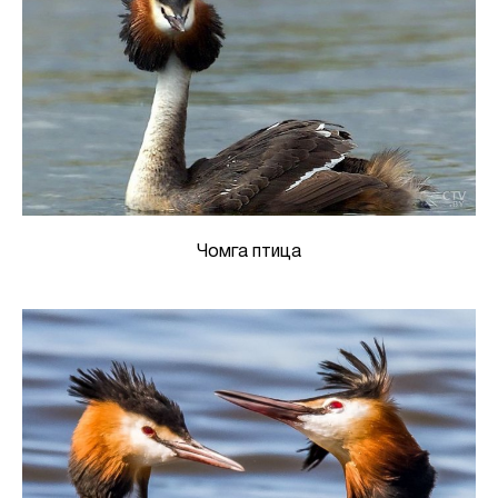
Чомга птица