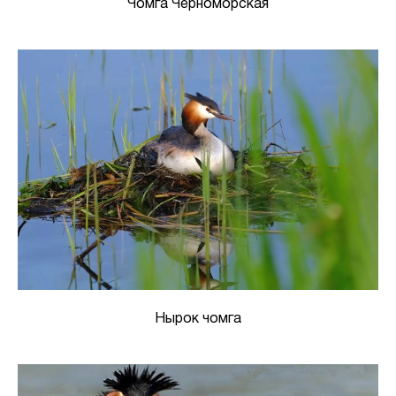
Чомга Черноморская
Нырок чомга