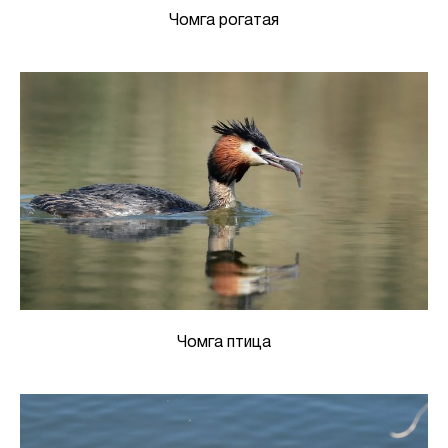
Чомга рогатая
Чомга птица