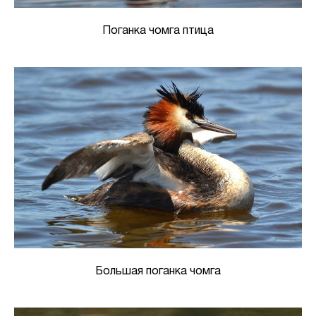
Поганка чомга птица
Большая поганка чомга