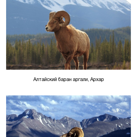
Алтайский баран аргали, Архар