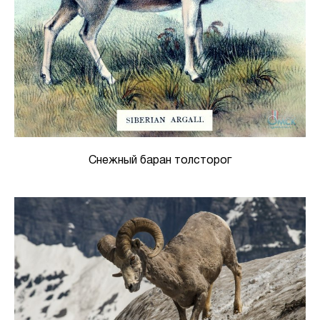
Снежный баран толсторог