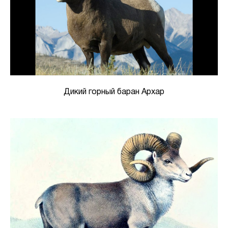
Дикий горный баран Архар