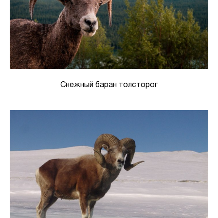
Снежный баран толсторог