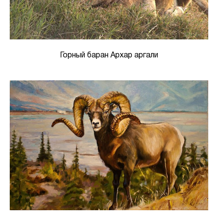
Горный баран Архар аргали