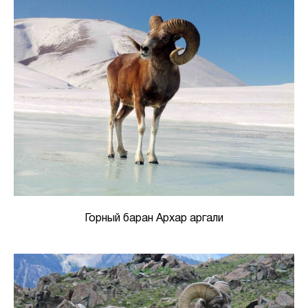
Горный баран Архар аргали