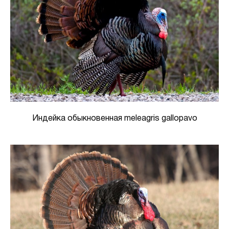
Индейка обыкновенная meleagris gallopavo