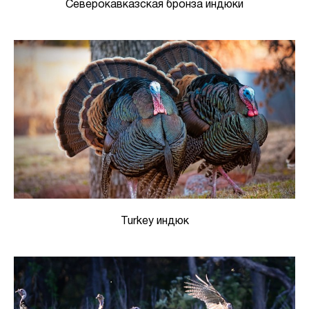
Северокавказская бронза индюки
Turkey индюк