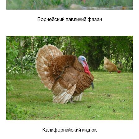
Борнейский павлиний фазан
Калифорнийский индюк