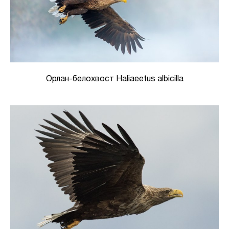
Орлан-белохвост Haliaeetus albicilla