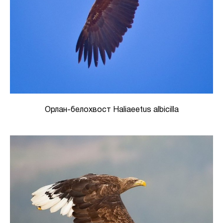
Орлан-белохвост Haliaeetus albicilla