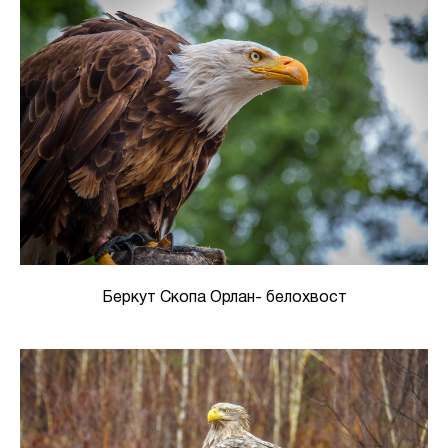
Беркут Скопа Орлан- белохвост