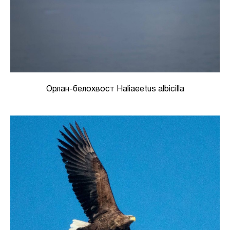
Орлан-белохвост Haliaeetus albicilla