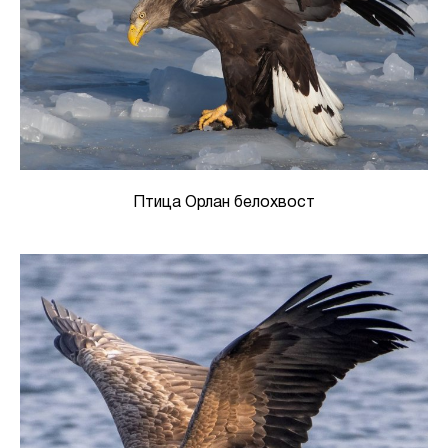
Птица Орлан белохвост