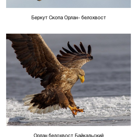
Беркут Скопа Орлан- белохвост
Орлан белохвост Байкальский