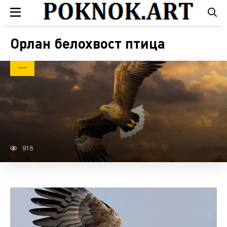
Орлан белохвост птица
---
916