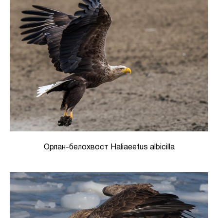
Орлан-белохвост Haliaeetus albicilla