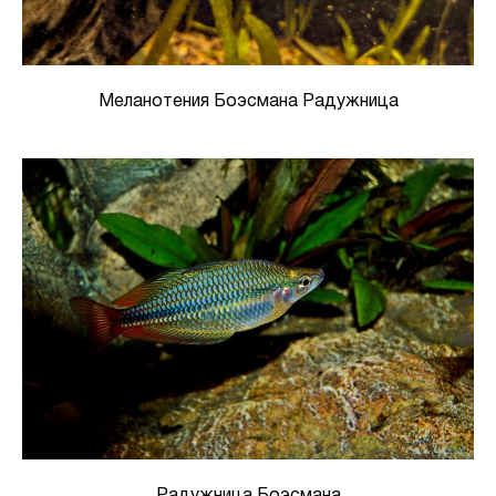
Меланотения Боэсмана Радужница
Радужница Боэсмана