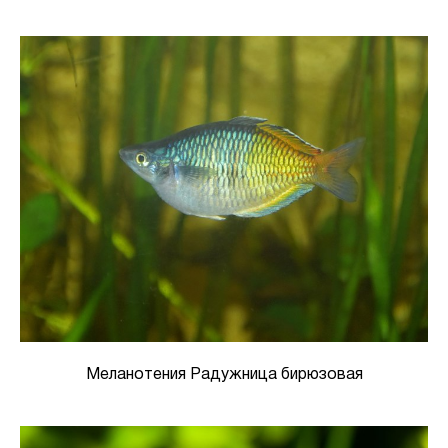
Меланотения Радужница бирюзовая