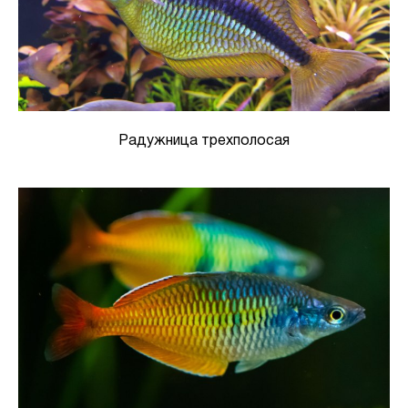
Радужница трехполосая