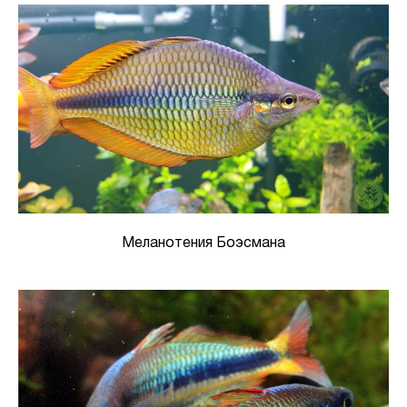
Меланотения Боэсмана