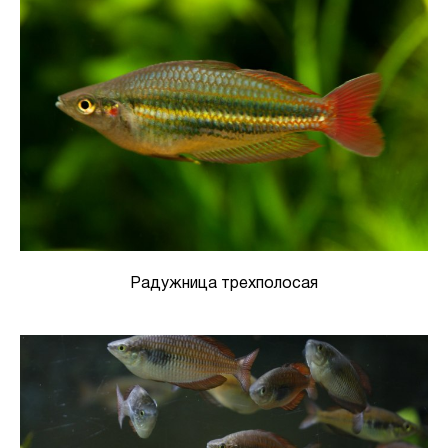
Радужница трехполосая