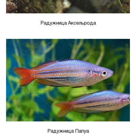
Радужница Аксельрода
Радужница Папуа