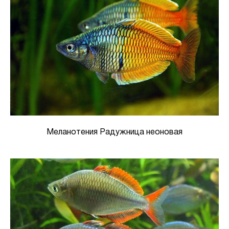
Меланотения Радужница неоновая