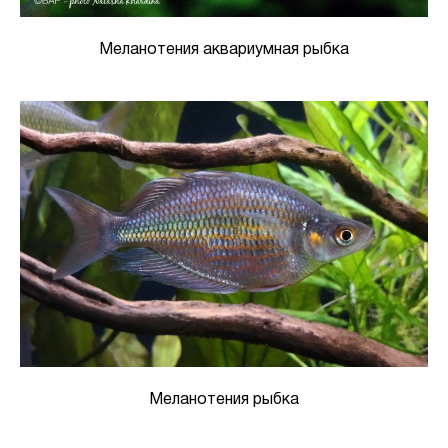
Меланотения аквариумная рыбка
Меланотения рыбка