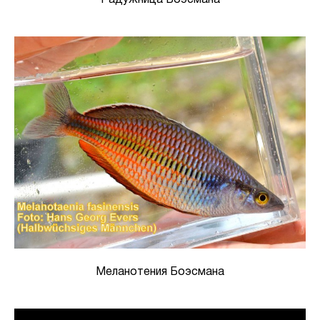
Меланотения Боэсмана