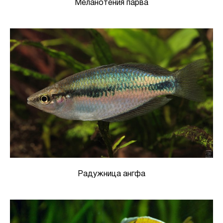
Меланотения парва
Радужница ангфа