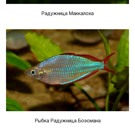
Радужница Маккалоха
Рыбка Радужница Боэсмана