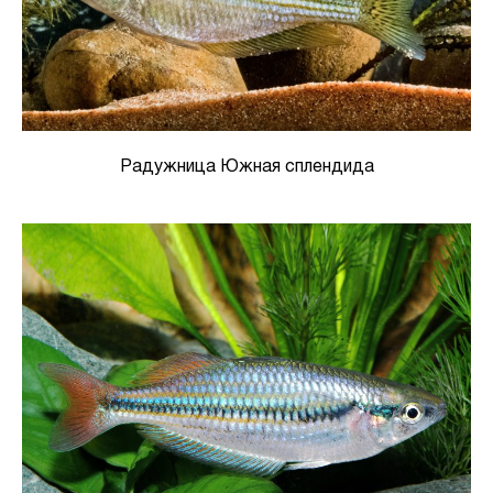
Радужница Южная сплендида