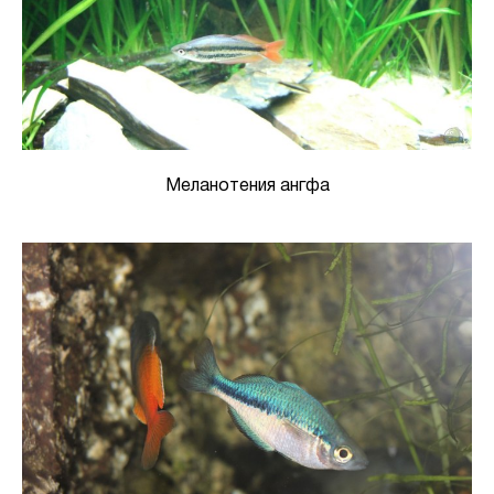
Меланотения ангфа