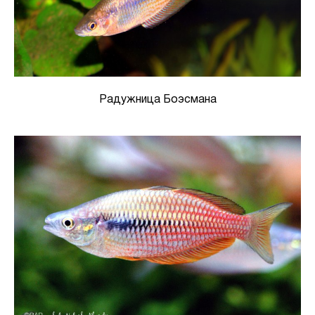
Радужница Боэсмана