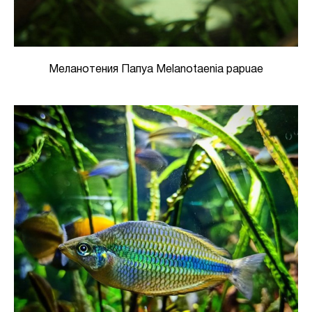
Меланотения Папуа Melanotaenia papuae