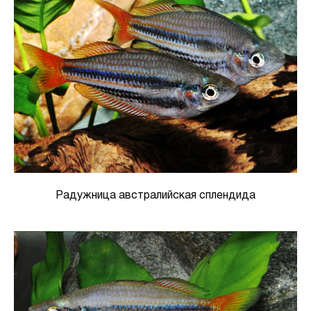
Радужница австралийская сплендида