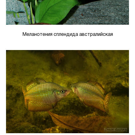
Меланотения сплендида австралийская