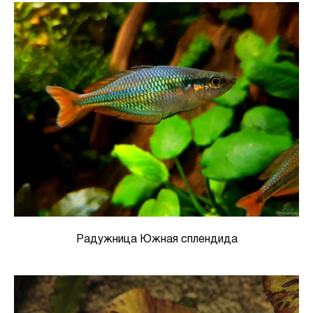
Радужница Южная сплендида