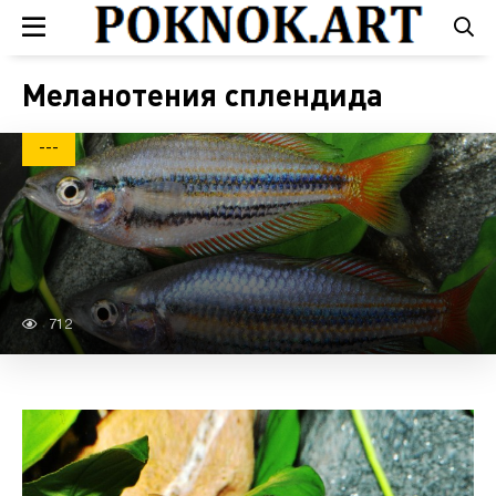
Меланотения сплендида
---
712