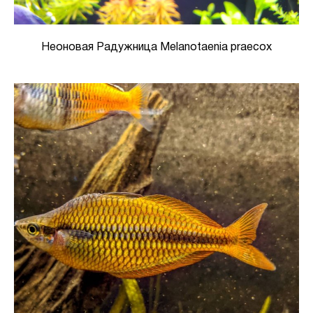
Неоновая Радужница Melanotaenia praecox