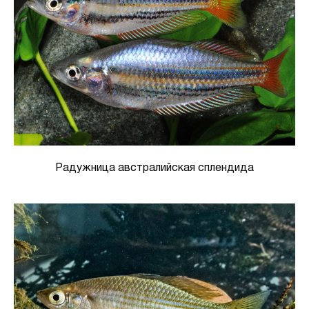
Радужница австралийская сплендида