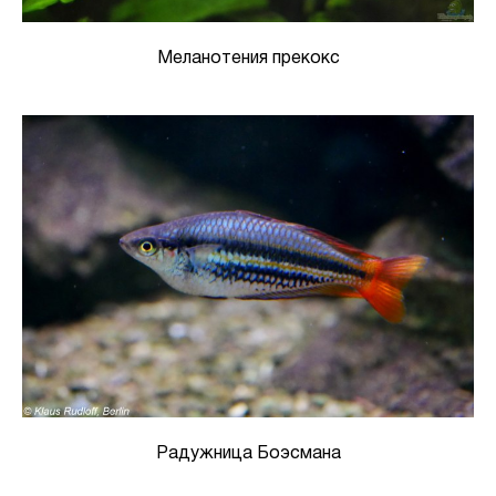
Меланотения прекокс
Радужница Боэсмана