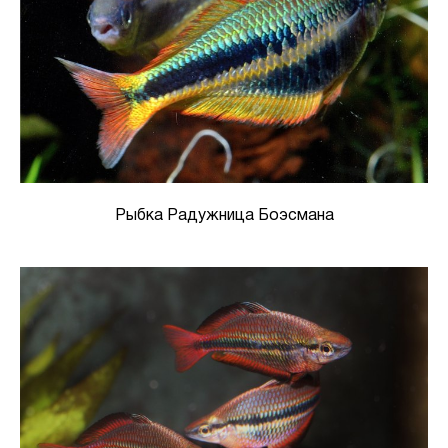
Рыбка Радужница Боэсмана