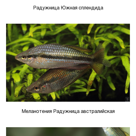
Радужница Южная сплендида
Меланотения Радужница австралийская