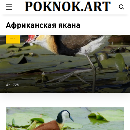
Африканская якана
---
728