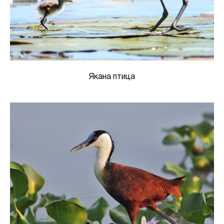
Якана птица