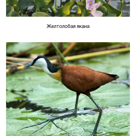
Желтолобая якана