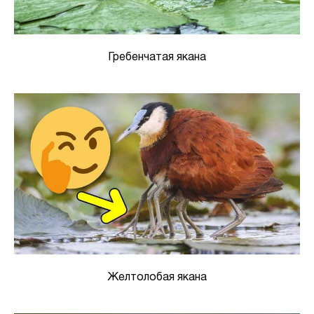
Гребенчатая якана
Желтолобая якана