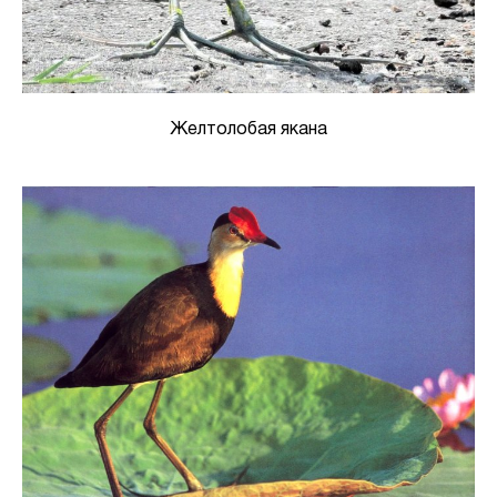
Желтолобая якана