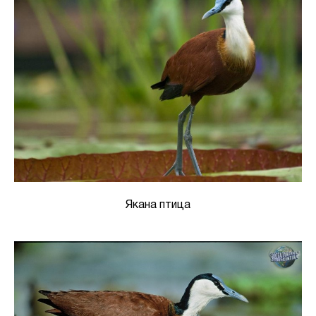
Якана птица