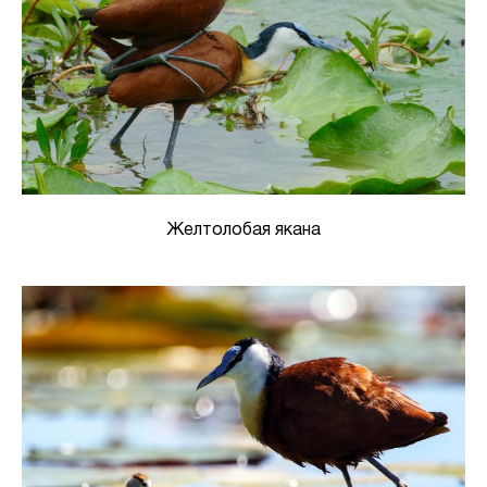
Желтолобая якана