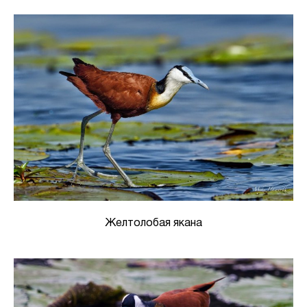
Желтолобая якана