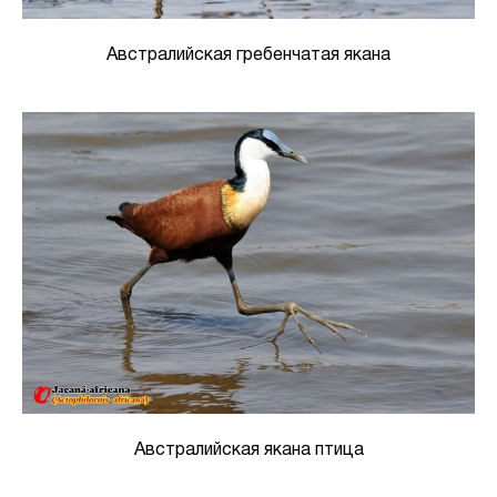
Австралийская гребенчатая якана
Австралийская якана птица