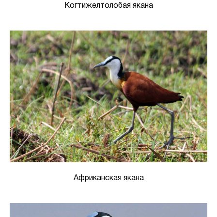
Когтижелтолобая якана
Африканская якана