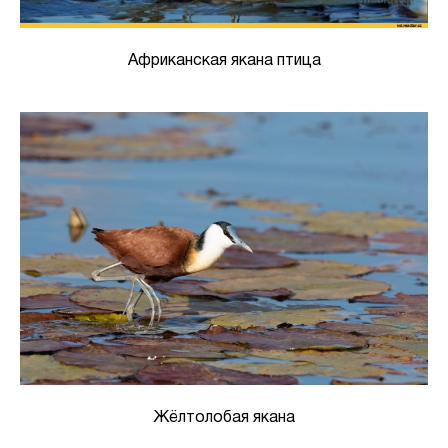
Африканская якана птица
Жёлтолобая якана