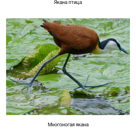
Якана птица
Многоногая якана