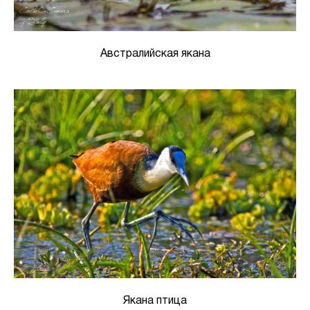
Австралийская якана
Якана птица