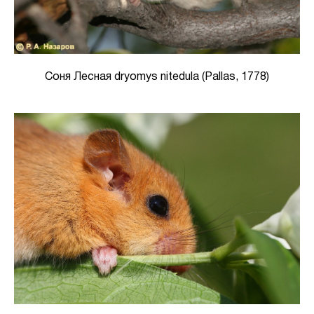
Соня Лесная dryomys nitedula (Pallas, 1778)