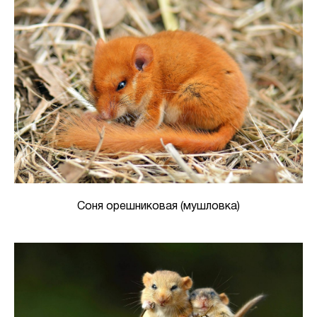
Соня орешниковая (мушловка)