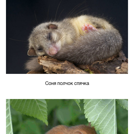
Соня полчок спячка