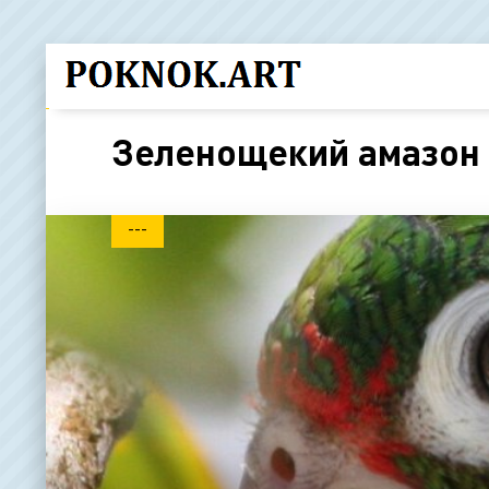
Зеленощекий амазон
---