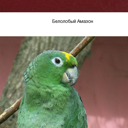
Белолобый Амазон