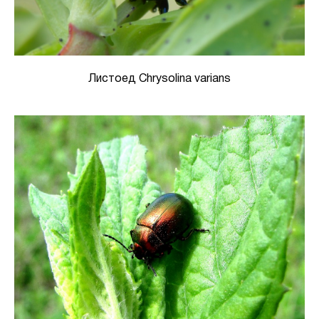
Листоед Chrysolina varians