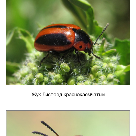
Жук Листоед краснокаемчатый