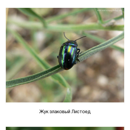
Жук злаковый Листоед