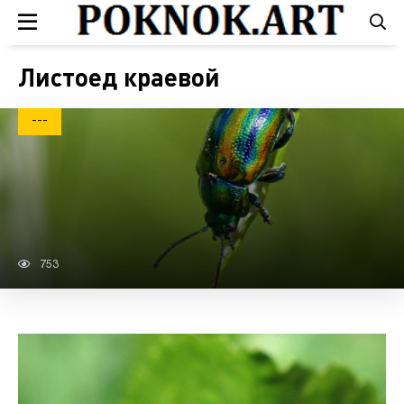
Листоед краевой
---
753