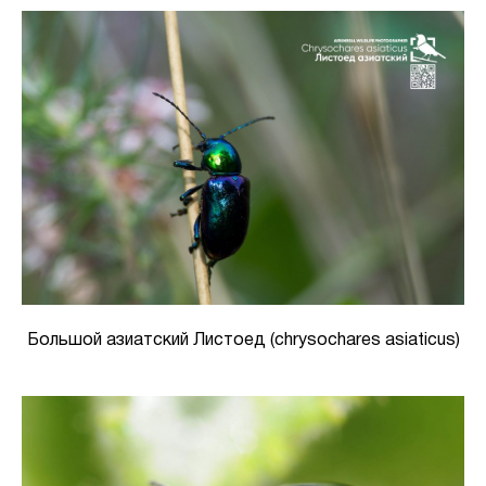
Большой азиатский Листоед (chrysochares asiaticus)