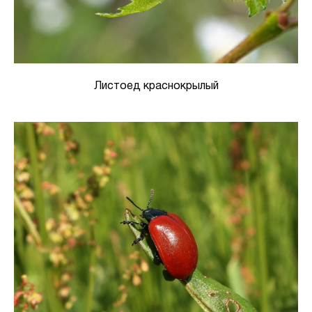
Листоед краснокрылый