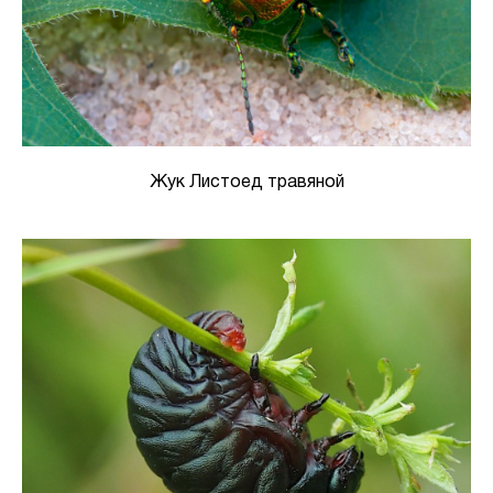
Жук Листоед травяной