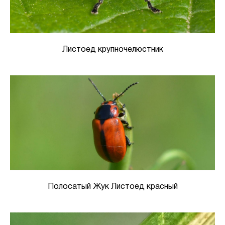
Листоед крупночелюстник
Полосатый Жук Листоед красный