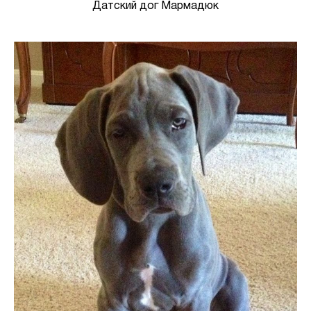
Датский дог Мармадюк