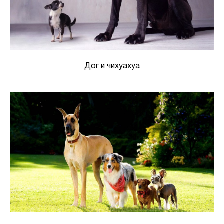
Дог и чихуахуа