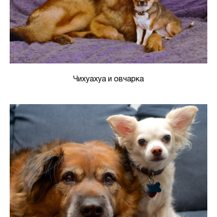
Чихуахуа и овчарка