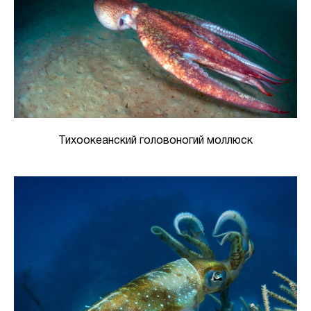
Тихоокеанский головоногий моллюск