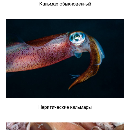
Кальмар обыкновенный
Неритические кальмары