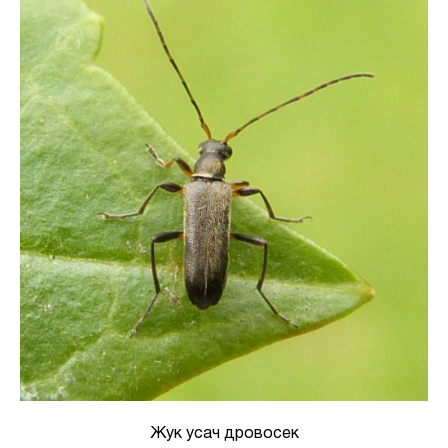
Жук усач дровосек