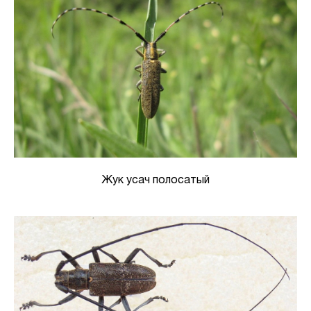
Жук усач полосатый