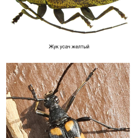
Жук усач желтый