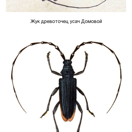
Жук древоточец усач Домовой