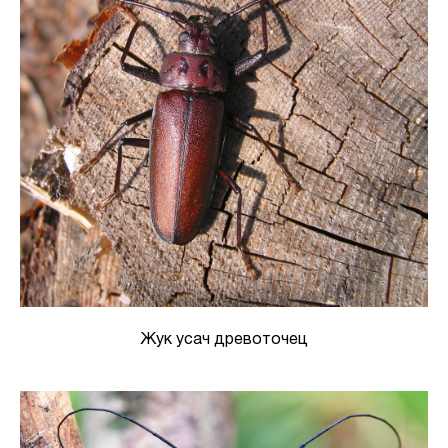
Жук усач древоточец