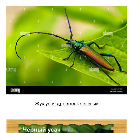
Жук усач дровосек зеленый