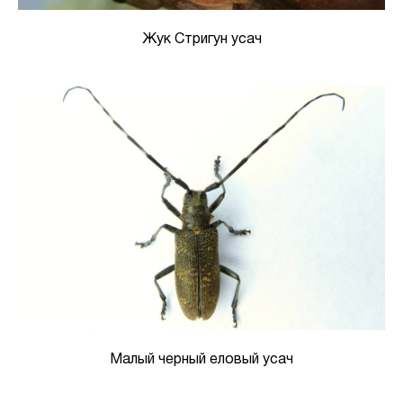
Жук Стригун усач
Малый черный еловый усач