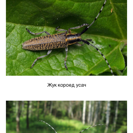
Жук короед усач