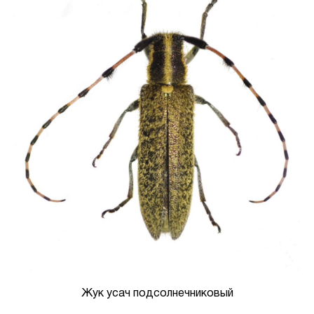
Жук усач подсолнечниковый