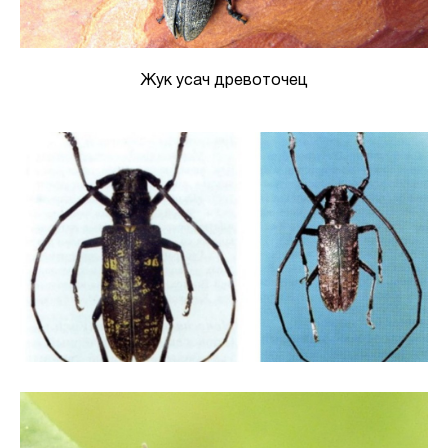
Жук усач древоточец