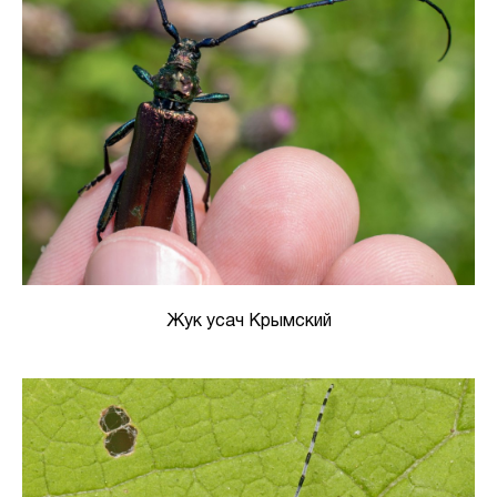
Жук усач Крымский