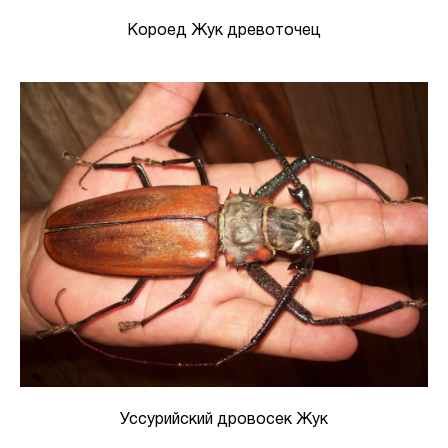
Короед Жук древоточец
Уссурийский дровосек Жук