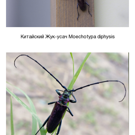
Китайский Жук-усач Moechotypa diphysis