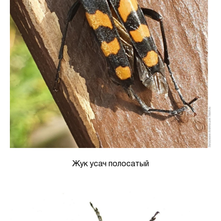
Жук усач полосатый