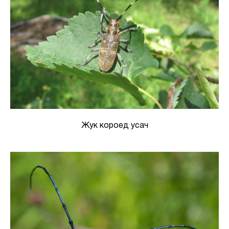
Жук короед усач