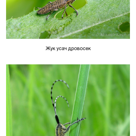
Жук усач дровосек