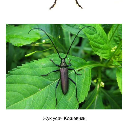
Жук усач Кожевник