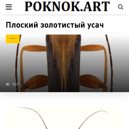
Плоский золотистый усач
---
627