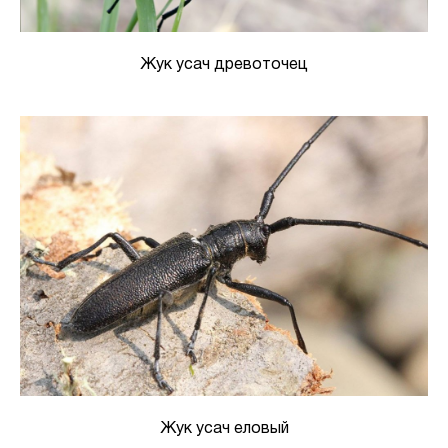
Жук усач древоточец
Жук усач еловый