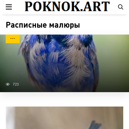
Расписные малюры
---
723