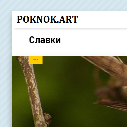
Славки
---