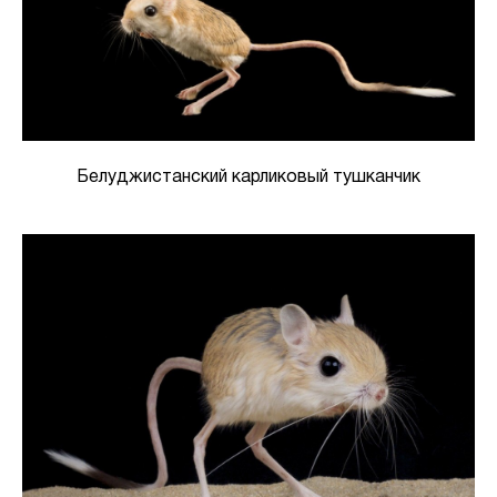
Белуджистанский карликовый тушканчик