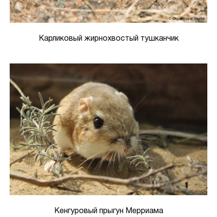
Карликовый жирнохвостый тушканчик
Кенгуровый прыгун Мерриама