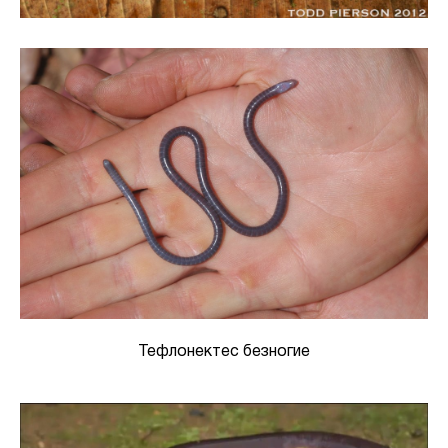
Тефлонектес безногие