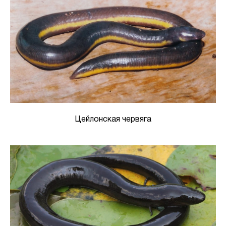
Цейлонская червяга