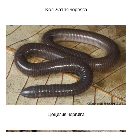
Кольчатая червяга
Цецилия червяга