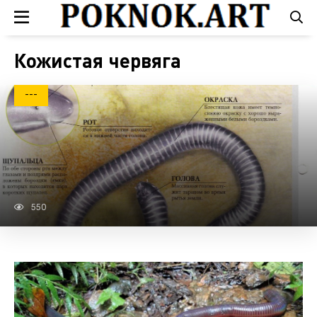
Кожистая червяга
---
550