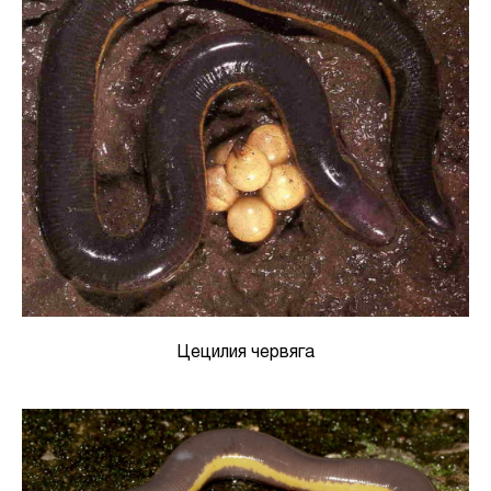
Цецилия червяга