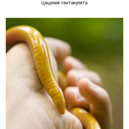
Цецилия тентакулята