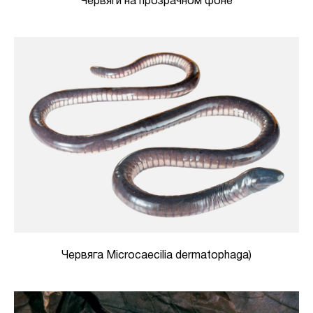
Червяги на прозрачном фоне
Червяга Microcaecilia dermatophaga)