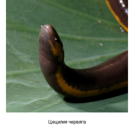
Цецилия червяга