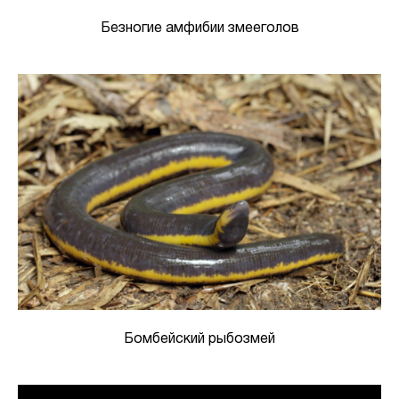
Безногие амфибии змееголов
Бомбейский рыбозмей