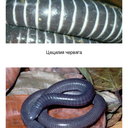
Цецилия червяга