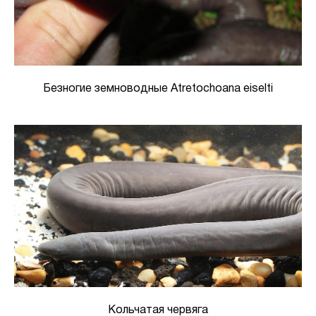
Безногие земноводные Atretochoana eiselti
Кольчатая червяга