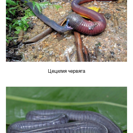
Цецилия червяга