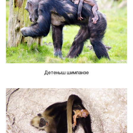
Детеныш шимпанзе