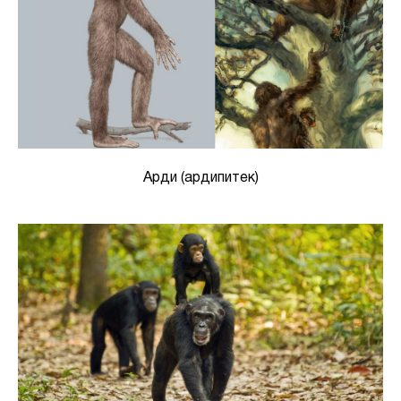
Арди (ардипитек)