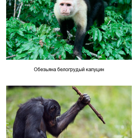
Обезьяна белогрудый капуцин