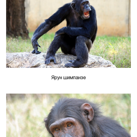
Ярун шимпанзе