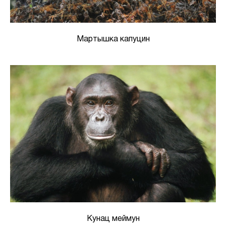
Мартышка капуцин
Кунац меймун