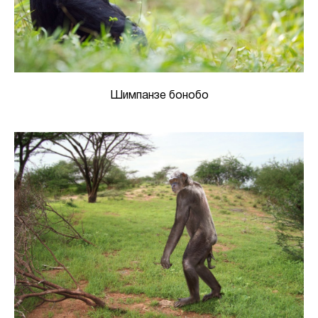
Шимпанзе бонобо